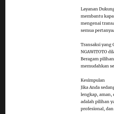
Layanan Dukunga
membantu kapan
mengenai transa
semua pertanyaa
Transaksi yang 
NGAWITOTO dila
Beragam pilihan
memudahkan se
Kesimpulan
Jika Anda sedan
lengkap, aman,
adalah pilihan y
profesional, da