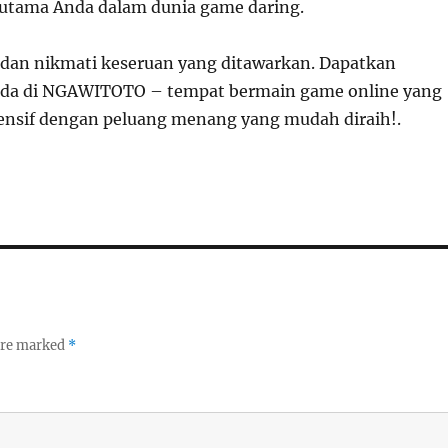
 utama Anda dalam dunia game daring.
 dan nikmati keseruan yang ditawarkan. Dapatkan
a di NGAWITOTO – tempat bermain game online yang
nsif dengan peluang menang yang mudah diraih!.
 are marked
*