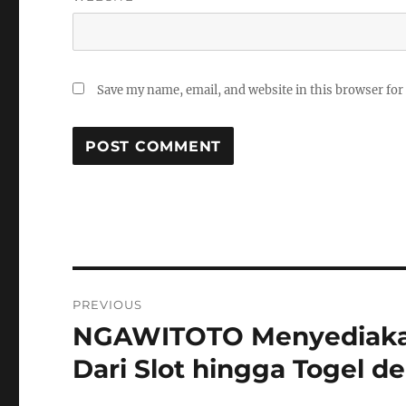
Save my name, email, and website in this browser for
Post
PREVIOUS
navigation
NGAWITOTO Menyediakan
Previous
post:
Dari Slot hingga Togel d