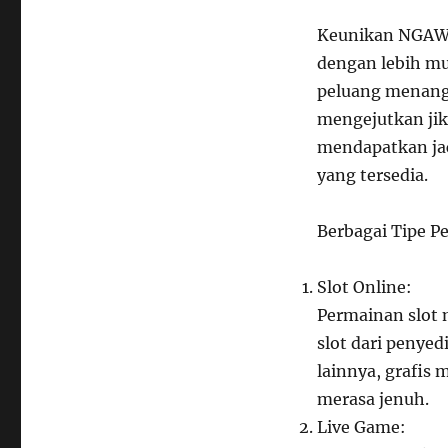
Keunikan NGAWI
dengan lebih mu
peluang menang y
mengejutkan ji
mendapatkan jac
yang tersedia.
Berbagai Tipe P
Slot Online:
Permainan slot 
slot dari penyed
lainnya, grafis
merasa jenuh.
Live Game: