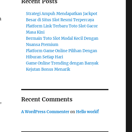
Recent Posts
Strategi Ampuh Mendapatkan Jackpot
n
Besar di Situs Slot Resmi Terpercaya
Platform Link Terbaru Toto Slot Gacor
Masa Kini
Bermain Toto Slot Modal Kecil Dengan
Nuansa Premium
Platform Game Online Pilihan Dengan
Hiburan Setiap Hari
Game Online Trending dengan Banyak
Kejutan Bonus Menarik
Recent Comments
,
A WordPress Commenter
on
Hello world!