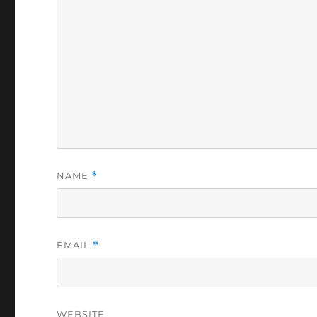
NAME
*
EMAIL
*
WEBSITE