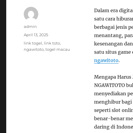
Dalam era digita
satu cara hibur
Author
admin
berbagai jenis p
Posted
April 13, 2025
menantang, par
on
Tags
link togel
,
link toto
,
kesenangan dan
ngawitoto
,
togel macau
satu situs game
ngawitoto
.
Mengapa Harus
NGAWITOTO bukan
menyediakan pe
menghibur bagi
seperti slot on
benar-benar men
daring di Indone