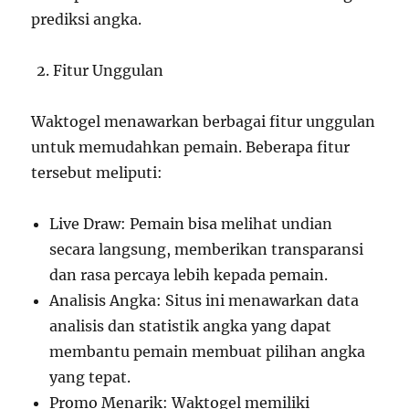
prediksi angka.
Fitur Unggulan
Waktogel menawarkan berbagai fitur unggulan
untuk memudahkan pemain. Beberapa fitur
tersebut meliputi:
Live Draw: Pemain bisa melihat undian
secara langsung, memberikan transparansi
dan rasa percaya lebih kepada pemain.
Analisis Angka: Situs ini menawarkan data
analisis dan statistik angka yang dapat
membantu pemain membuat pilihan angka
yang tepat.
Promo Menarik: Waktogel memiliki