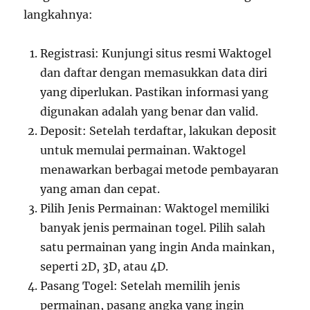
langkahnya:
Registrasi: Kunjungi situs resmi Waktogel
dan daftar dengan memasukkan data diri
yang diperlukan. Pastikan informasi yang
digunakan adalah yang benar dan valid.
Deposit: Setelah terdaftar, lakukan deposit
untuk memulai permainan. Waktogel
menawarkan berbagai metode pembayaran
yang aman dan cepat.
Pilih Jenis Permainan: Waktogel memiliki
banyak jenis permainan togel. Pilih salah
satu permainan yang ingin Anda mainkan,
seperti 2D, 3D, atau 4D.
Pasang Togel: Setelah memilih jenis
permainan, pasang angka yang ingin