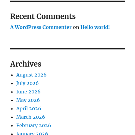
Recent Comments
A WordPress Commenter
on
Hello world!
Archives
August 2026
July 2026
June 2026
May 2026
April 2026
March 2026
February 2026
January 2026