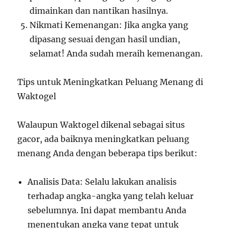
dimainkan dan nantikan hasilnya.
Nikmati Kemenangan: Jika angka yang
dipasang sesuai dengan hasil undian,
selamat! Anda sudah meraih kemenangan.
Tips untuk Meningkatkan Peluang Menang di
Waktogel
Walaupun Waktogel dikenal sebagai situs
gacor, ada baiknya meningkatkan peluang
menang Anda dengan beberapa tips berikut:
Analisis Data: Selalu lakukan analisis
terhadap angka-angka yang telah keluar
sebelumnya. Ini dapat membantu Anda
menentukan angka yang tepat untuk