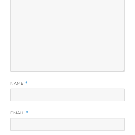
NAME
*
EMAIL
*