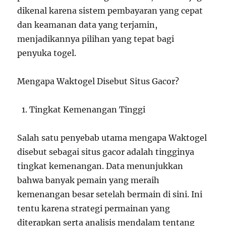
dikenal karena sistem pembayaran yang cepat
dan keamanan data yang terjamin,
menjadikannya pilihan yang tepat bagi
penyuka togel.
Mengapa Waktogel Disebut Situs Gacor?
Tingkat Kemenangan Tinggi
Salah satu penyebab utama mengapa Waktogel
disebut sebagai situs gacor adalah tingginya
tingkat kemenangan. Data menunjukkan
bahwa banyak pemain yang meraih
kemenangan besar setelah bermain di sini. Ini
tentu karena strategi permainan yang
diterapkan serta analisis mendalam tentang