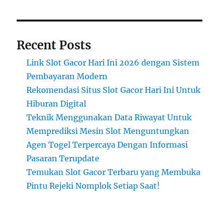
Recent Posts
Link Slot Gacor Hari Ini 2026 dengan Sistem
Pembayaran Modern
Rekomendasi Situs Slot Gacor Hari Ini Untuk
Hiburan Digital
Teknik Menggunakan Data Riwayat Untuk
Memprediksi Mesin Slot Menguntungkan
Agen Togel Terpercaya Dengan Informasi
Pasaran Terupdate
Temukan Slot Gacor Terbaru yang Membuka
Pintu Rejeki Nomplok Setiap Saat!