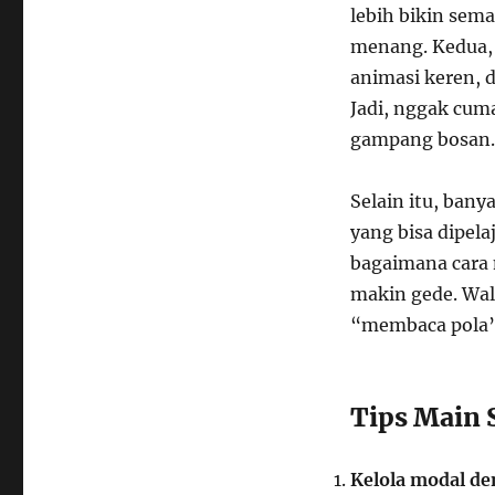
lebih bikin sema
menang. Kedua, 
animasi keren, 
Jadi, nggak cuma
gampang bosan.
Selain itu, bany
yang bisa dipela
bagaimana cara 
makin gede. Wal
“membaca pola” 
Tips Main 
Kelola modal de