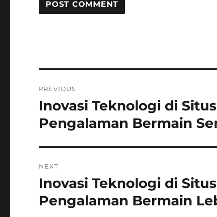
Post
PREVIOUS
navigation
Inovasi Teknologi di Sit
Previous
post:
Pengalaman Bermain Se
NEXT
Inovasi Teknologi di Sit
Next
post:
Pengalaman Bermain Leb