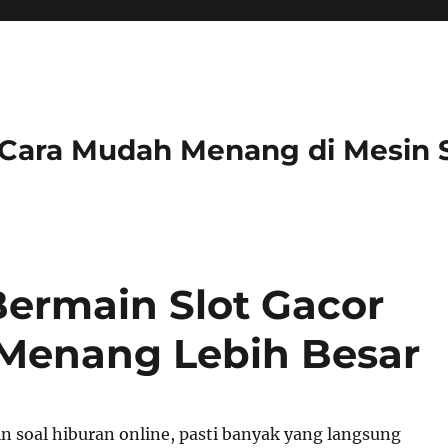
: Cara Mudah Menang di Mesin S
Bermain Slot Gacor
Menang Lebih Besar
 soal hiburan online, pasti banyak yang langsung