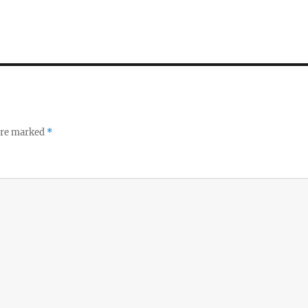
 are marked
*