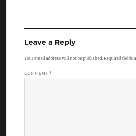
Leave a Reply
Your email address will not be published.
Required fields
COMMENT
*