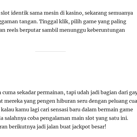
 slot identik sama mesin di kasino, sekarang semuanya
ggaman tangan. Tinggal klik, pilih game yang paling
rkan reels berputar sambil menunggu keberuntungan
cuma sekadar permainan, tapi udah jadi bagian dari ga
uat mereka yang pengen hiburan seru dengan peluang cu
i, kalau kamu lagi cari sensasi baru dalam bermain game
da salahnya coba pengalaman main slot yang satu ini.
ran berikutnya jadi jalan buat jackpot besar!