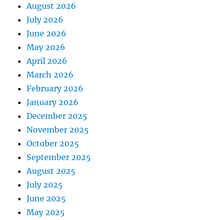
August 2026
July 2026
June 2026
May 2026
April 2026
March 2026
February 2026
January 2026
December 2025
November 2025
October 2025
September 2025
August 2025
July 2025
June 2025
May 2025