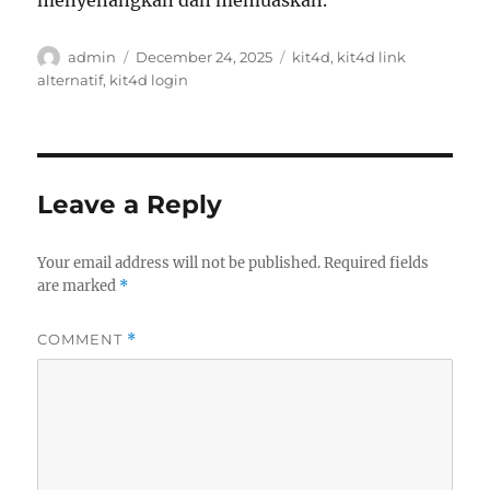
menyenangkan dan memuaskan.
Author
Posted
Tags
admin
December 24, 2025
kit4d
,
kit4d link
on
alternatif
,
kit4d login
Leave a Reply
Your email address will not be published.
Required fields
are marked
*
COMMENT
*