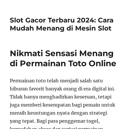
Slot Gacor Terbaru 2024: Cara
Mudah Menang di Mesin Slot
Nikmati Sensasi Menang
di Permainan Toto Online
Permainan toto telah menjadi salah satu
hiburan favorit banyak orang di era digital ini.
Tidak hanya menghadirkan keseruan, tetapi
juga memberi kesempatan bagi pemain untuk
meraih keuntungan nyata dengan strategi
yang tepat. Bagi para penggemar togel,