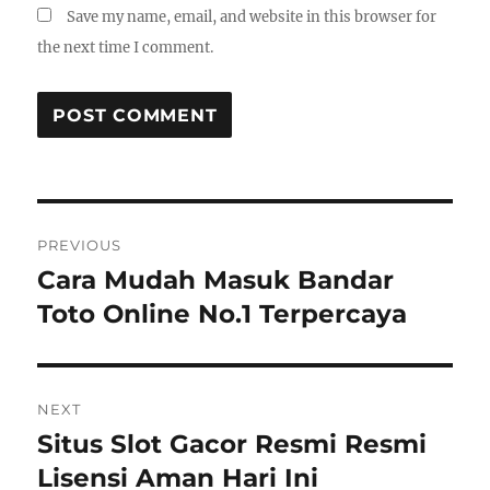
Save my name, email, and website in this browser for
the next time I comment.
Post
PREVIOUS
navigation
Cara Mudah Masuk Bandar
Previous
post:
Toto Online No.1 Terpercaya
NEXT
Situs Slot Gacor Resmi Resmi
Next
post:
Lisensi Aman Hari Ini