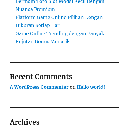
Bermain Toto Slot Modal Kecil Dengan
Nuansa Premium
Platform Game Online Pilihan Dengan
Hiburan Setiap Hari
Game Online Trending dengan Banyak
Kejutan Bonus Menarik
Recent Comments
A WordPress Commenter
on
Hello world!
Archives