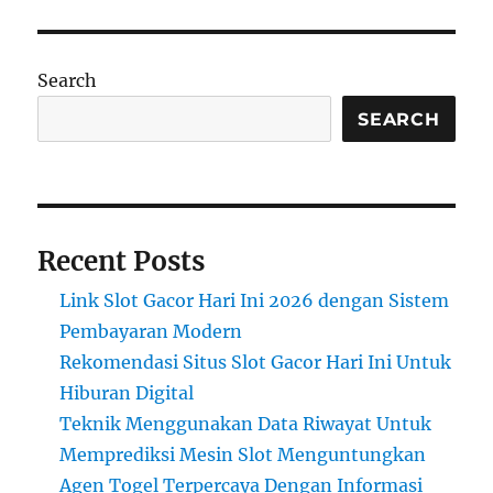
Search
SEARCH
Recent Posts
Link Slot Gacor Hari Ini 2026 dengan Sistem
Pembayaran Modern
Rekomendasi Situs Slot Gacor Hari Ini Untuk
Hiburan Digital
Teknik Menggunakan Data Riwayat Untuk
Memprediksi Mesin Slot Menguntungkan
Agen Togel Terpercaya Dengan Informasi