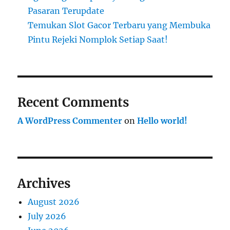
Pasaran Terupdate
Temukan Slot Gacor Terbaru yang Membuka
Pintu Rejeki Nomplok Setiap Saat!
Recent Comments
A WordPress Commenter
on
Hello world!
Archives
August 2026
July 2026