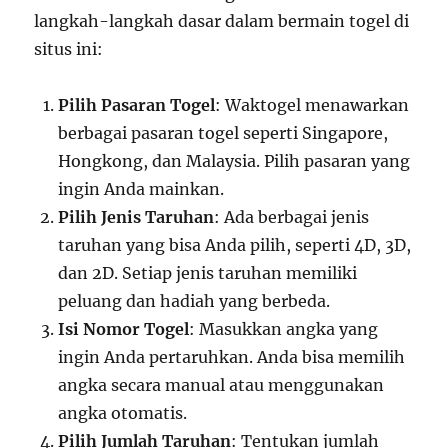
langkah-langkah dasar dalam bermain togel di
situs ini:
Pilih Pasaran Togel
: Waktogel menawarkan
berbagai pasaran togel seperti Singapore,
Hongkong, dan Malaysia. Pilih pasaran yang
ingin Anda mainkan.
Pilih Jenis Taruhan
: Ada berbagai jenis
taruhan yang bisa Anda pilih, seperti 4D, 3D,
dan 2D. Setiap jenis taruhan memiliki
peluang dan hadiah yang berbeda.
Isi Nomor Togel
: Masukkan angka yang
ingin Anda pertaruhkan. Anda bisa memilih
angka secara manual atau menggunakan
angka otomatis.
Pilih Jumlah Taruhan
: Tentukan jumlah