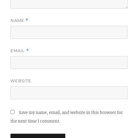
NAME
*
EMAIL
*
WEBSITE
Save my name, email, and website in this browser for
the next time I comment.