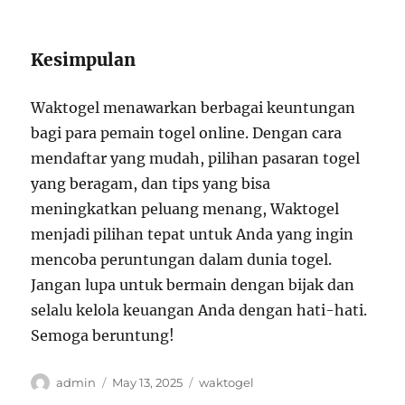
Kesimpulan
Waktogel menawarkan berbagai keuntungan
bagi para pemain togel online. Dengan cara
mendaftar yang mudah, pilihan pasaran togel
yang beragam, dan tips yang bisa
meningkatkan peluang menang, Waktogel
menjadi pilihan tepat untuk Anda yang ingin
mencoba peruntungan dalam dunia togel.
Jangan lupa untuk bermain dengan bijak dan
selalu kelola keuangan Anda dengan hati-hati.
Semoga beruntung!
Author
Posted
Tags
admin
May 13, 2025
waktogel
on