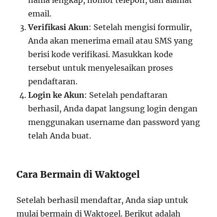
nama lengkap, nomor telepon, dan alamat
email.
Verifikasi Akun
: Setelah mengisi formulir,
Anda akan menerima email atau SMS yang
berisi kode verifikasi. Masukkan kode
tersebut untuk menyelesaikan proses
pendaftaran.
Login ke Akun
: Setelah pendaftaran
berhasil, Anda dapat langsung login dengan
menggunakan username dan password yang
telah Anda buat.
Cara Bermain di Waktogel
Setelah berhasil mendaftar, Anda siap untuk
mulai bermain di Waktogel. Berikut adalah