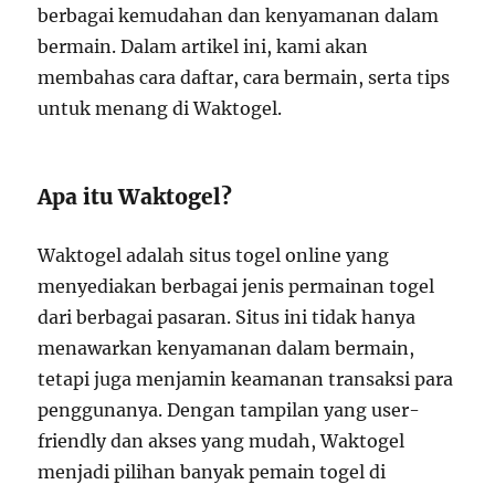
berbagai kemudahan dan kenyamanan dalam
bermain. Dalam artikel ini, kami akan
membahas cara daftar, cara bermain, serta tips
untuk menang di Waktogel.
Apa itu Waktogel?
Waktogel adalah situs togel online yang
menyediakan berbagai jenis permainan togel
dari berbagai pasaran. Situs ini tidak hanya
menawarkan kenyamanan dalam bermain,
tetapi juga menjamin keamanan transaksi para
penggunanya. Dengan tampilan yang user-
friendly dan akses yang mudah, Waktogel
menjadi pilihan banyak pemain togel di