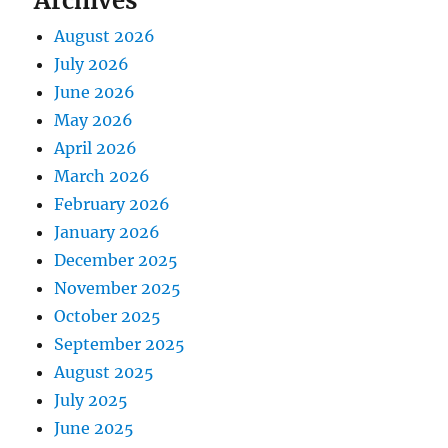
Archives
August 2026
July 2026
June 2026
May 2026
April 2026
March 2026
February 2026
January 2026
December 2025
November 2025
October 2025
September 2025
August 2025
July 2025
June 2025