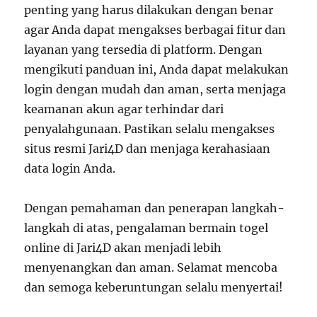
penting yang harus dilakukan dengan benar
agar Anda dapat mengakses berbagai fitur dan
layanan yang tersedia di platform. Dengan
mengikuti panduan ini, Anda dapat melakukan
login dengan mudah dan aman, serta menjaga
keamanan akun agar terhindar dari
penyalahgunaan. Pastikan selalu mengakses
situs resmi Jari4D dan menjaga kerahasiaan
data login Anda.
Dengan pemahaman dan penerapan langkah-
langkah di atas, pengalaman bermain togel
online di Jari4D akan menjadi lebih
menyenangkan dan aman. Selamat mencoba
dan semoga keberuntungan selalu menyertai!