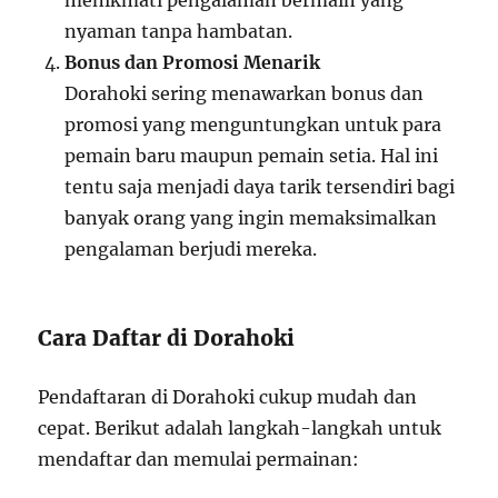
menikmati pengalaman bermain yang
nyaman tanpa hambatan.
Bonus dan Promosi Menarik
Dorahoki sering menawarkan bonus dan
promosi yang menguntungkan untuk para
pemain baru maupun pemain setia. Hal ini
tentu saja menjadi daya tarik tersendiri bagi
banyak orang yang ingin memaksimalkan
pengalaman berjudi mereka.
Cara Daftar di Dorahoki
Pendaftaran di Dorahoki cukup mudah dan
cepat. Berikut adalah langkah-langkah untuk
mendaftar dan memulai permainan: