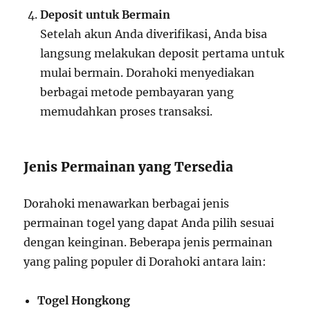
Deposit untuk Bermain
Setelah akun Anda diverifikasi, Anda bisa
langsung melakukan deposit pertama untuk
mulai bermain. Dorahoki menyediakan
berbagai metode pembayaran yang
memudahkan proses transaksi.
Jenis Permainan yang Tersedia
Dorahoki menawarkan berbagai jenis
permainan togel yang dapat Anda pilih sesuai
dengan keinginan. Beberapa jenis permainan
yang paling populer di Dorahoki antara lain:
Togel Hongkong