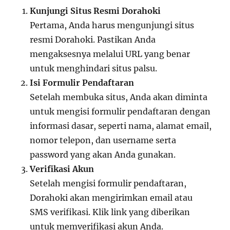
Kunjungi Situs Resmi Dorahoki
Pertama, Anda harus mengunjungi situs
resmi Dorahoki. Pastikan Anda
mengaksesnya melalui URL yang benar
untuk menghindari situs palsu.
Isi Formulir Pendaftaran
Setelah membuka situs, Anda akan diminta
untuk mengisi formulir pendaftaran dengan
informasi dasar, seperti nama, alamat email,
nomor telepon, dan username serta
password yang akan Anda gunakan.
Verifikasi Akun
Setelah mengisi formulir pendaftaran,
Dorahoki akan mengirimkan email atau
SMS verifikasi. Klik link yang diberikan
untuk memverifikasi akun Anda.