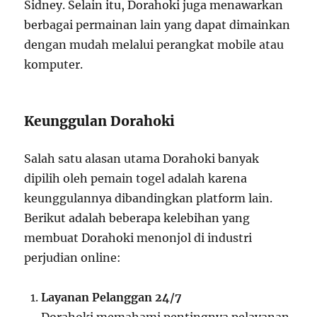
Sidney. Selain itu, Dorahoki juga menawarkan
berbagai permainan lain yang dapat dimainkan
dengan mudah melalui perangkat mobile atau
komputer.
Keunggulan Dorahoki
Salah satu alasan utama Dorahoki banyak
dipilih oleh pemain togel adalah karena
keunggulannya dibandingkan platform lain.
Berikut adalah beberapa kelebihan yang
membuat Dorahoki menonjol di industri
perjudian online:
Layanan Pelanggan 24/7