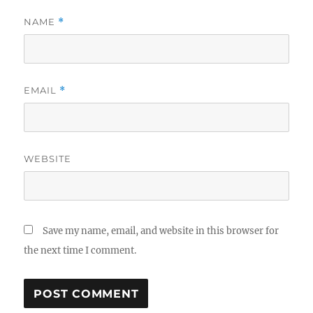
NAME
*
EMAIL
*
WEBSITE
Save my name, email, and website in this browser for
the next time I comment.