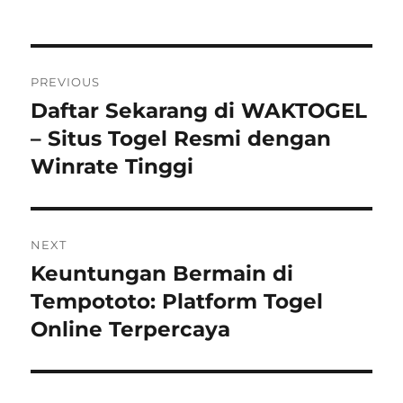
Post
PREVIOUS
navigation
Daftar Sekarang di WAKTOGEL
Previous
post:
– Situs Togel Resmi dengan
Winrate Tinggi
NEXT
Keuntungan Bermain di
Next
post:
Tempototo: Platform Togel
Online Terpercaya