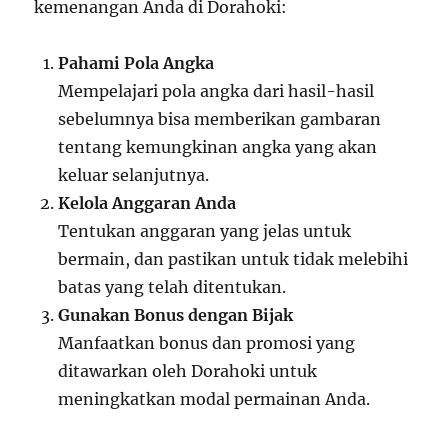
kemenangan Anda di Dorahoki:
Pahami Pola Angka
Mempelajari pola angka dari hasil-hasil
sebelumnya bisa memberikan gambaran
tentang kemungkinan angka yang akan
keluar selanjutnya.
Kelola Anggaran Anda
Tentukan anggaran yang jelas untuk
bermain, dan pastikan untuk tidak melebihi
batas yang telah ditentukan.
Gunakan Bonus dengan Bijak
Manfaatkan bonus dan promosi yang
ditawarkan oleh Dorahoki untuk
meningkatkan modal permainan Anda.