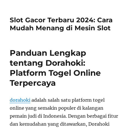
Slot Gacor Terbaru 2024: Cara
Mudah Menang di Mesin Slot
Panduan Lengkap
tentang Dorahoki:
Platform Togel Online
Terpercaya
dorahoki
adalah salah satu platform togel
online yang semakin populer di kalangan
pemain judi di Indonesia. Dengan berbagai fitur
dan kemudahan yang ditawarkan, Dorahoki