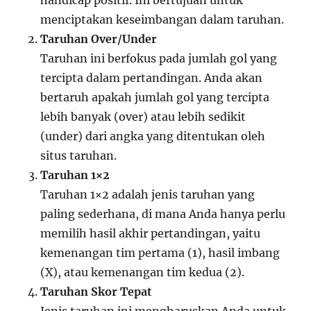
handicap positif. Ini bertujuan untuk
menciptakan keseimbangan dalam taruhan.
Taruhan Over/Under
Taruhan ini berfokus pada jumlah gol yang
tercipta dalam pertandingan. Anda akan
bertaruh apakah jumlah gol yang tercipta
lebih banyak (over) atau lebih sedikit
(under) dari angka yang ditentukan oleh
situs taruhan.
Taruhan 1×2
Taruhan 1×2 adalah jenis taruhan yang
paling sederhana, di mana Anda hanya perlu
memilih hasil akhir pertandingan, yaitu
kemenangan tim pertama (1), hasil imbang
(X), atau kemenangan tim kedua (2).
Taruhan Skor Tepat