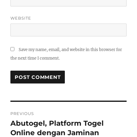
WEBSITE
Save my name, email, and website in this browser for
the next time I comment.
Post
PREVIOUS
navigation
Abutogel, Platform Togel
Previous
post:
Online dengan Jaminan