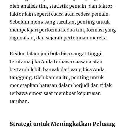
oleh analisis tim, statistik pemain, dan faktor-
faktor lain seperti cuaca atau cedera pemain.
Sebelum memasang taruhan, penting untuk
mempelajari performa kedua tim, formasi yang
digunakan, dan sejarah pertemuan mereka.
Risiko
dalam judi bola bisa sangat tinggi,
terutama jika Anda terbawa suasana atau
bertaruh lebih banyak dari yang bisa Anda
tanggung. Oleh karena itu, penting untuk
menetapkan batasan dalam berjudi dan tidak
terbawa emosi saat membuat keputusan
taruhan.
Strategi untuk Meningkatkan Peluang