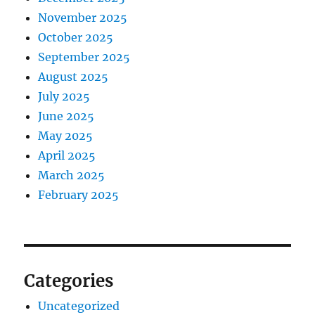
November 2025
October 2025
September 2025
August 2025
July 2025
June 2025
May 2025
April 2025
March 2025
February 2025
Categories
Uncategorized