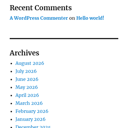
Recent Comments
A WordPress Commenter
on
Hello world!
Archives
August 2026
July 2026
June 2026
May 2026
April 2026
March 2026
February 2026
January 2026
December 2025