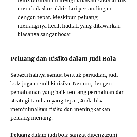
Jenis taruhan ini mengharuskan Anda untuk
menebak skor akhir dari pertandingan
dengan tepat. Meskipun peluang
menangnya kecil, hadiah yang ditawarkan
biasanya sangat besar.
Peluang dan Risiko dalam Judi Bola
Seperti halnya semua bentuk perjudian, judi
bola juga memiliki risiko. Namun, dengan
pemahaman yang baik tentang permainan dan
strategi taruhan yang tepat, Anda bisa
meminimalkan risiko dan meningkatkan
peluang menang.
Peluang
dalam judi bola sangat dipengaruhi