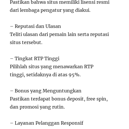
Pastikan bahwa situs memiliki lisensi resmi
dari lembaga pengatur yang diakui.
– Reputasi dan Ulasan
Teliti ulasan dari pemain lain serta reputasi
situs tersebut.
– Tingkat RTP Tinggi
Pilihlah situs yang menawarkan RTP
tinggi, setidaknya di atas 95%.
– Bonus yang Menguntungkan
Pastikan terdapat bonus deposit, free spin,
dan promosi yang rutin.
– Layanan Pelanggan Responsif