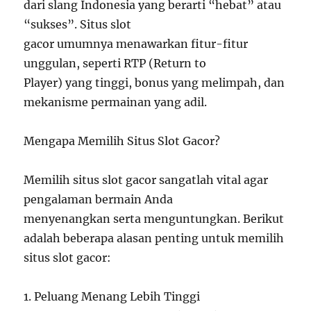
dari slang Indonesia yang berarti “hebat” atau
“sukses”. Situs slot
gacor umumnya menawarkan fitur-fitur
unggulan, seperti RTP (Return to
Player) yang tinggi, bonus yang melimpah, dan
mekanisme permainan yang adil.
Mengapa Memilih Situs Slot Gacor?
Memilih situs slot gacor sangatlah vital agar
pengalaman bermain Anda
menyenangkan serta menguntungkan. Berikut
adalah beberapa alasan penting untuk memilih
situs slot gacor:
1. Peluang Menang Lebih Tinggi