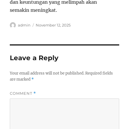
dan keuntungan yang melimpah akan
semakin meningkat.
Author
Posted
admin
November 12, 2025
on
Leave a Reply
Your email address will not be published.
Required fields
are marked
*
COMMENT
*