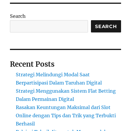
Search
SEARCH
Recent Posts
Strategi Melindungi Modal Saat
Berpartisipasi Dalam Taruhan Digital
Strategi Menggunakan Sistem Flat Betting
Dalam Permainan Digital
Rasakan Keuntungan Maksimal dari Slot
Online dengan Tips dan Trik yang Terbukti
Berhasil