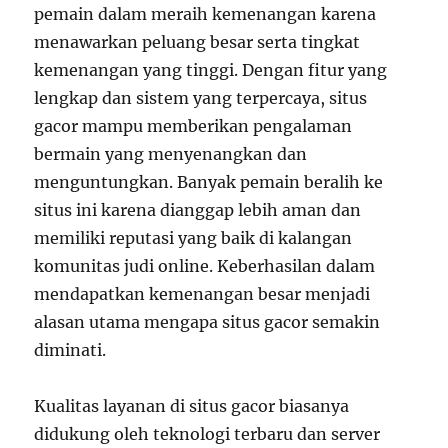
pemain dalam meraih kemenangan karena
menawarkan peluang besar serta tingkat
kemenangan yang tinggi. Dengan fitur yang
lengkap dan sistem yang terpercaya, situs
gacor mampu memberikan pengalaman
bermain yang menyenangkan dan
menguntungkan. Banyak pemain beralih ke
situs ini karena dianggap lebih aman dan
memiliki reputasi yang baik di kalangan
komunitas judi online. Keberhasilan dalam
mendapatkan kemenangan besar menjadi
alasan utama mengapa situs gacor semakin
diminati.
Kualitas layanan di situs gacor biasanya
didukung oleh teknologi terbaru dan server