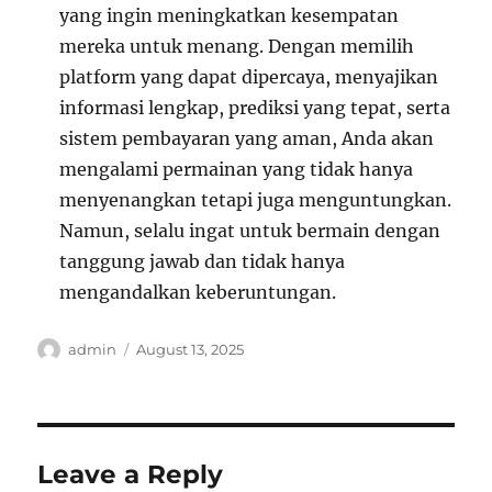
yang ingin meningkatkan kesempatan
mereka untuk menang. Dengan memilih
platform yang dapat dipercaya, menyajikan
informasi lengkap, prediksi yang tepat, serta
sistem pembayaran yang aman, Anda akan
mengalami permainan yang tidak hanya
menyenangkan tetapi juga menguntungkan.
Namun, selalu ingat untuk bermain dengan
tanggung jawab dan tidak hanya
mengandalkan keberuntungan.
Author
Posted
admin
August 13, 2025
on
Leave a Reply