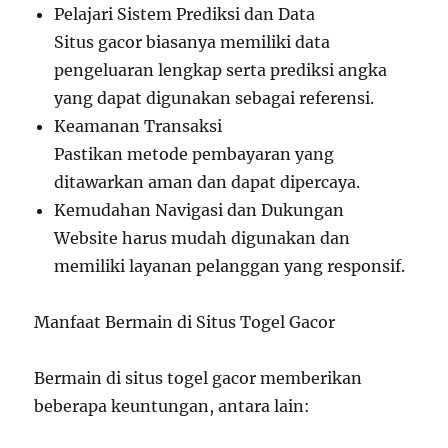
Pelajari Sistem Prediksi dan Data
Situs gacor biasanya memiliki data
pengeluaran lengkap serta prediksi angka
yang dapat digunakan sebagai referensi.
Keamanan Transaksi
Pastikan metode pembayaran yang
ditawarkan aman dan dapat dipercaya.
Kemudahan Navigasi dan Dukungan
Website harus mudah digunakan dan
memiliki layanan pelanggan yang responsif.
Manfaat Bermain di Situs Togel Gacor
Bermain di situs togel gacor memberikan
beberapa keuntungan, antara lain: