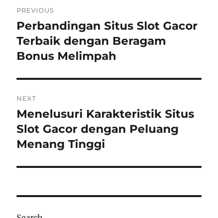
Post
PREVIOUS
navigation
Perbandingan Situs Slot Gacor
Previous
post:
Terbaik dengan Beragam
Bonus Melimpah
NEXT
Menelusuri Karakteristik Situs
Next
post:
Slot Gacor dengan Peluang
Menang Tinggi
Search