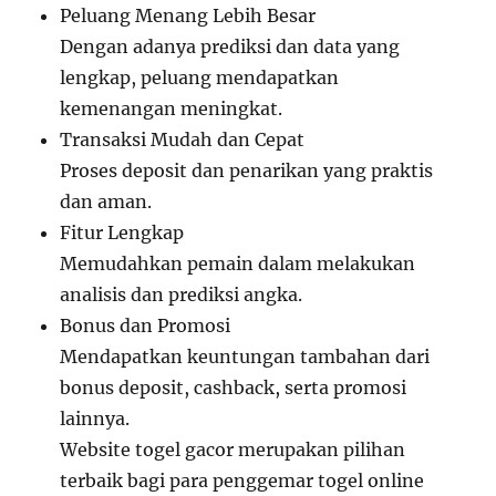
Peluang Menang Lebih Besar
Dengan adanya prediksi dan data yang
lengkap, peluang mendapatkan
kemenangan meningkat.
Transaksi Mudah dan Cepat
Proses deposit dan penarikan yang praktis
dan aman.
Fitur Lengkap
Memudahkan pemain dalam melakukan
analisis dan prediksi angka.
Bonus dan Promosi
Mendapatkan keuntungan tambahan dari
bonus deposit, cashback, serta promosi
lainnya.
Website togel gacor merupakan pilihan
terbaik bagi para penggemar togel online