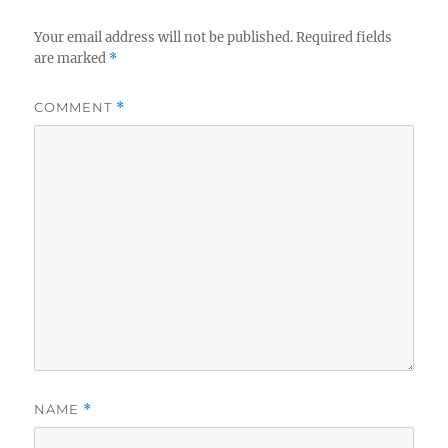
Your email address will not be published.
Required fields
are marked
*
COMMENT
*
NAME
*