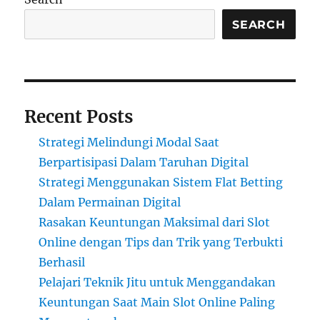
SEARCH
Recent Posts
Strategi Melindungi Modal Saat
Berpartisipasi Dalam Taruhan Digital
Strategi Menggunakan Sistem Flat Betting
Dalam Permainan Digital
Rasakan Keuntungan Maksimal dari Slot
Online dengan Tips dan Trik yang Terbukti
Berhasil
Pelajari Teknik Jitu untuk Menggandakan
Keuntungan Saat Main Slot Online Paling