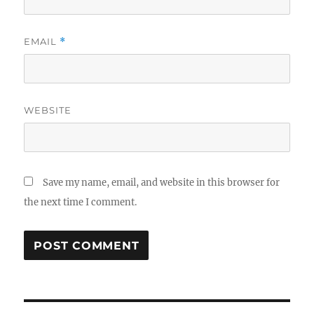
EMAIL
*
WEBSITE
Save my name, email, and website in this browser for
the next time I comment.