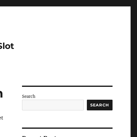
lot
n
Search
SEARCH
et