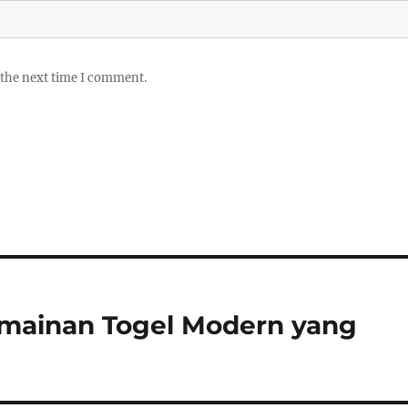
 the next time I comment.
ermainan Togel Modern yang