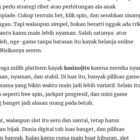
perlu strategi ribet atau perhitungan ala anak
iade. Cukup tentuin bet, klik spin, dan serahkan sisan
gan. Tapi walaupun simpel, bukan berarti nggak ada tri
 bantu kamu main lebih nyaman. Salah satunya: atur
 deh, nge-game tanpa batasan itu kayak belanja online
 Risikonya serem.
uga milih platform kayak
kasinojitu
karena mereka nyar
n, nyaman, dan stabil. Di luar itu, banyak pilihan game
nama yang bikin waktu main jadi lebih variatif. Selain itu
s seperti free spin, jackpot progresif, dan mini game
 banget jadi alasan orang pada betah.
at, walaupun slot itu seru dan santai, tetap harus
 bijak. Dunia digital tuh luas banget, dan pilihan
 banyak. Kalau kamu cuma main buat hiburan, slot