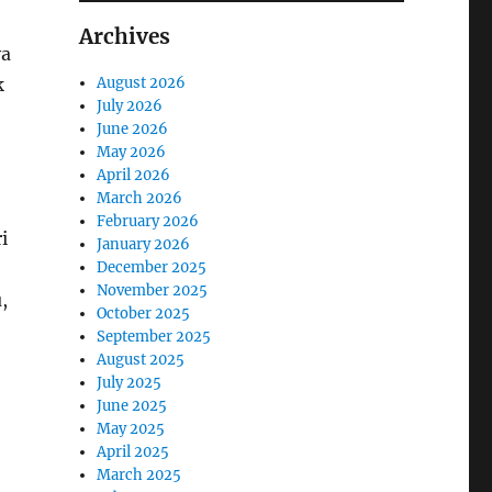
Archives
ya
k
August 2026
July 2026
June 2026
May 2026
April 2026
March 2026
February 2026
i
January 2026
December 2025
November 2025
,
October 2025
September 2025
August 2025
July 2025
June 2025
May 2025
April 2025
March 2025