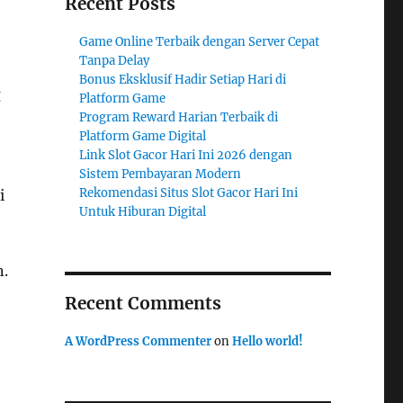
Recent Posts
Game Online Terbaik dengan Server Cepat
Tanpa Delay
Bonus Eksklusif Hadir Setiap Hari di
g
Platform Game
Program Reward Harian Terbaik di
Platform Game Digital
Link Slot Gacor Hari Ini 2026 dengan
Sistem Pembayaran Modern
Rekomendasi Situs Slot Gacor Hari Ini
i
Untuk Hiburan Digital
n.
Recent Comments
A WordPress Commenter
on
Hello world!