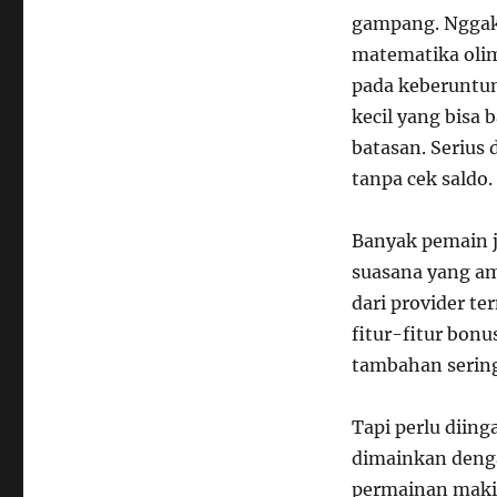
gampang. Nggak 
matematika olimp
pada keberuntun
kecil yang bisa
batasan. Serius
tanpa cek saldo.
Banyak pemain j
suasana yang ama
dari provider ter
fitur-fitur bonu
tambahan sering
Tapi perlu diing
dimainkan dengan
permainan makin