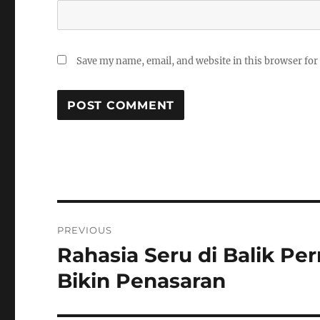
Save my name, email, and website in this browser for
Post
PREVIOUS
navigation
Rahasia Seru di Balik P
Previous
post:
Bikin Penasaran