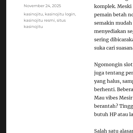
Posted
November 24, 2025
komplek. Meski s
on
Tags
kasinojitu
,
kasinojitu login
,
pemain betah no
kasinojitu resmi
,
situs
semakin mudah d
kasinojitu
menyediakan seg
sering dibicarak
suka cari suasan
Ngomongin slot,
juga tentang pe
yang halus, samp
berhenti. Beber
Mau vibes Mesir 
berantah? Tingg
butuh HP atau l
Salah satu alas