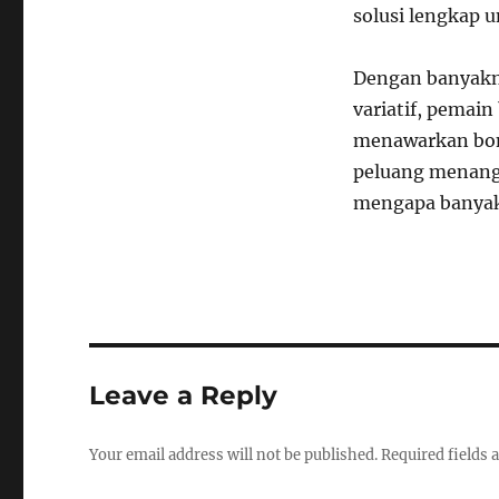
solusi lengkap 
Dengan banyakn
variatif, pemain
menawarkan bon
peluang menang
mengapa banyak o
Leave a Reply
Your email address will not be published.
Required fields