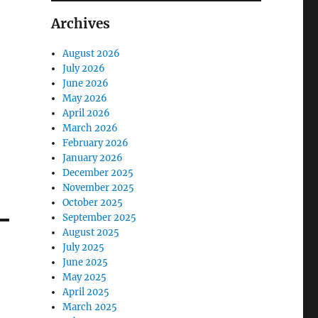
Archives
August 2026
July 2026
June 2026
May 2026
April 2026
March 2026
February 2026
January 2026
December 2025
November 2025
October 2025
September 2025
August 2025
July 2025
June 2025
May 2025
April 2025
March 2025