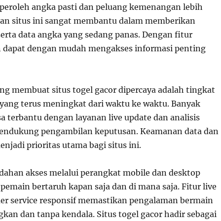
peroleh angka pasti dan peluang kemenangan lebih
aan situs ini sangat membantu dalam memberikan
serta data angka yang sedang panas. Dengan fitur
n dapat dengan mudah mengakses informasi penting
ng membuat situs togel gacor dipercaya adalah tingkat
i yang terus meningkat dari waktu ke waktu. Banyak
 terbantu dengan layanan live update dan analisis
 mendukung pengambilan keputusan. Keamanan data dan
enjadi prioritas utama bagi situs ini.
udahan akses melalui perangkat mobile dan desktop
main bertaruh kapan saja dan di mana saja. Fitur live
er service responsif memastikan pengalaman bermain
an dan tanpa kendala. Situs togel gacor hadir sebagai