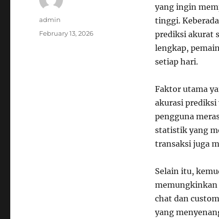
yang ingin mem
Author
admin
tinggi. Keberad
Posted
February 13, 2026
prediksi akurat 
on
lengkap, pemai
setiap hari.
Faktor utama ya
akurasi prediks
pengguna merasa
statistik yang
transaksi juga m
Selain itu, kem
memungkinkan pe
chat dan custom
yang menyenangk