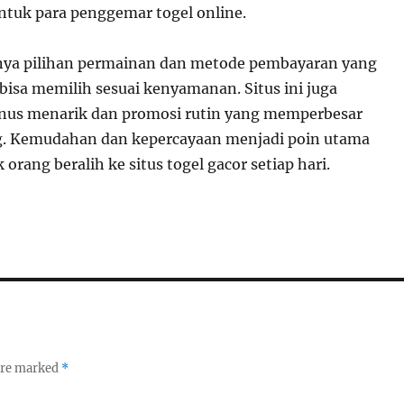
untuk para penggemar togel online.
ya pilihan permainan dan metode pembayaran yang
 bisa memilih sesuai kenyamanan. Situs ini juga
us menarik dan promosi rutin yang memperbesar
. Kemudahan dan kepercayaan menjadi poin utama
rang beralih ke situs togel gacor setiap hari.
 are marked
*