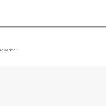
 are marked
*