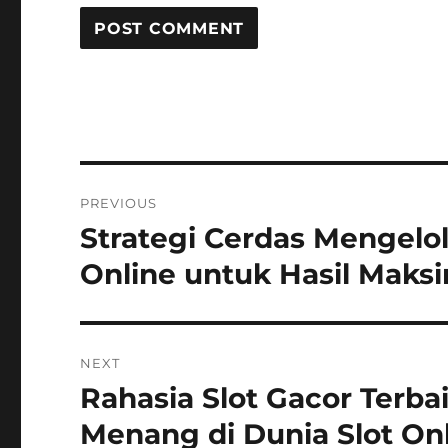
Post
PREVIOUS
navigation
Strategi Cerdas Mengelo
Previous
post:
Online untuk Hasil Maks
NEXT
Rahasia Slot Gacor Terb
Next
post:
Menang di Dunia Slot On