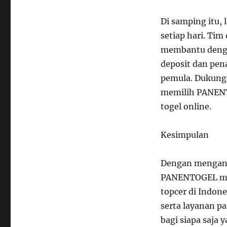
Di samping itu,
setiap hari. Tim
membantu dengan
deposit dan pen
pemula. Dukung
memilih PANENT
togel online.
Kesimpulan
Dengan mengang
PANENTOGEL memb
topcer di Indone
serta layanan pa
bagi siapa saja