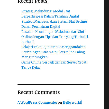
Recent Posts
Strategi Melindungi Modal Saat
Berpartisipasi Dalam Taruhan Digital
Strategi Menggunakan Sistem Flat Betting
Dalam Permainan Digital
Rasakan Keuntungan Maksimal dari Slot
Online dengan Tips dan Trik yang Terbukti
Berhasil
Pelajari Teknik Jitu untuk Menggandakan
Keuntungan Saat Main Slot Online Paling
Menguntungkan
Game Online Terbaik dengan Server Cepat
Tanpa Delay
Recent Comments
A WordPress Commenter
on
Hello world!