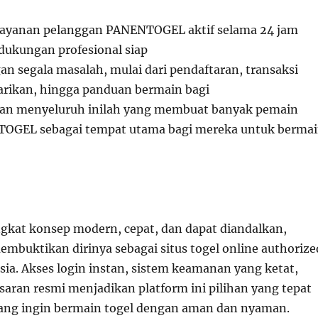
 layanan pelanggan PANENTOGEL aktif selama 24 jam
 dukungan profesional siap
 segala masalah, mulai dari pendaftaran, transaksi
arikan, hingga panduan bermain bagi
an menyeluruh inilah yang membuat banyak pemain
OGEL sebagai tempat utama bagi mereka untuk berma
kat konsep modern, cepat, dan dapat diandalkan,
uktikan dirinya sebagai situs togel online authorize
sia. Akses login instan, sistem keamanan yang ketat,
saran resmi menjadikan platform ini pilihan yang tepat
 yang ingin bermain togel dengan aman dan nyaman.