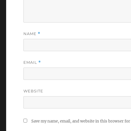
NAME
*
EMAIL
*
WEBSITE
Save my name, email, and website in this browser for