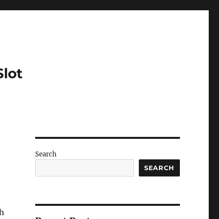
lot
Search
SEARCH
ah