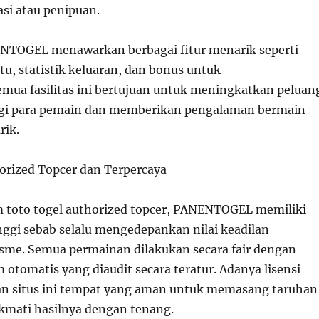
si atau penipuan.
ENTOGEL menawarkan berbagai fitur menarik seperti
itu, statistik keluaran, dan bonus untuk
Semua fasilitas ini bertujuan untuk meningkatkan peluan
i para pemain dan memberikan pengalaman bermain
rik.
orized Topcer dan Terpercaya
m toto togel authorized topcer, PANENTOGEL memiliki
inggi sebab selalu mengedepankan nilai keadilan
isme. Semua permainan dilakukan secara fair dengan
otomatis yang diaudit secara teratur. Adanya lisensi
an situs ini tempat yang aman untuk memasang taruhan
mati hasilnya dengan tenang.