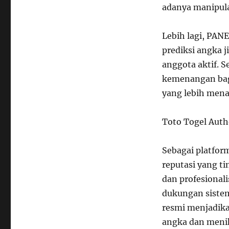
adanya manipula
Lebih lagi, PAN
prediksi angka j
anggota aktif. 
kemenangan bag
yang lebih mena
Toto Togel Auth
Sebagai platfor
reputasi yang t
dan profesional
dukungan sistem 
resmi menjadik
angka dan menik