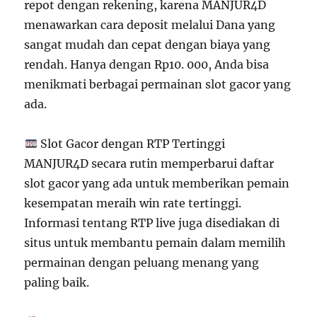
repot dengan rekening, karena MANJUR4D
menawarkan cara deposit melalui Dana yang
sangat mudah dan cepat dengan biaya yang
rendah. Hanya dengan Rp10. 000, Anda bisa
menikmati berbagai permainan slot gacor yang
ada.
Slot Gacor dengan RTP Tertinggi
MANJUR4D secara rutin memperbarui daftar
slot gacor yang ada untuk memberikan pemain
kesempatan meraih win rate tertinggi.
Informasi tentang RTP live juga disediakan di
situs untuk membantu pemain dalam memilih
permainan dengan peluang menang yang
paling baik.