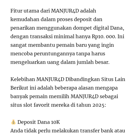
Fitur utama dari MANJUR4D adalah
kemudahan dalam proses deposit dan
penarikan menggunakan dompet digital Dana,
dengan transaksi minimal hanya Rp10. 000. Ini
sangat membantu pemain baru yang ingin
mencoba peruntungannya tanpa harus
mengeluarkan uang dalam jumlah besar.
Kelebihan MANJUR4D Dibandingkan Situs Lain
Berikut ini adalah beberapa alasan mengapa
banyak pemain memilih MANJUR4D sebagai
situs slot favorit mereka di tahun 2025:
Deposit Dana 10K
Anda tidak perlu melakukan transfer bank atau