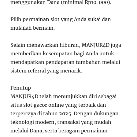
menggunakan Dana (minimal Rp10. 000).
Pilih permainan slot yang Anda sukai dan
mulailah bermain.
Selain menawarkan hiburan, MANJUR4D juga
memberikan kesempatan bagi Anda untuk
mendapatkan pendapatan tambahan melalui
sistem referral yang menarik.
Penutup
MANJUR4D telah menunjukkan diri sebagai
situs slot gacor online yang terbaik dan
terpercaya di tahun 2025. Dengan dukungan
teknologi modern, transaksi yang mudah
melalui Dana, serta beragam permainan