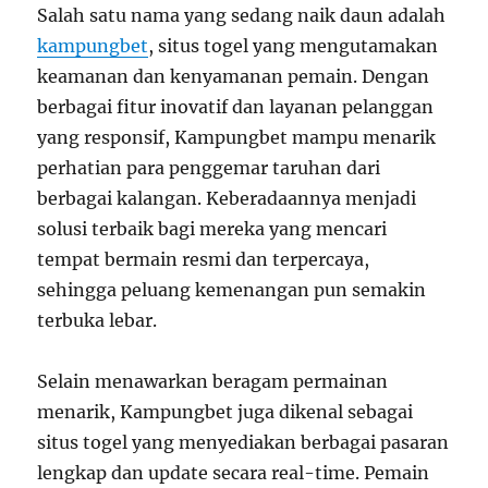
Salah satu nama yang sedang naik daun adalah
kampungbet
, situs togel yang mengutamakan
keamanan dan kenyamanan pemain. Dengan
berbagai fitur inovatif dan layanan pelanggan
yang responsif, Kampungbet mampu menarik
perhatian para penggemar taruhan dari
berbagai kalangan. Keberadaannya menjadi
solusi terbaik bagi mereka yang mencari
tempat bermain resmi dan terpercaya,
sehingga peluang kemenangan pun semakin
terbuka lebar.
Selain menawarkan beragam permainan
menarik, Kampungbet juga dikenal sebagai
situs togel yang menyediakan berbagai pasaran
lengkap dan update secara real-time. Pemain