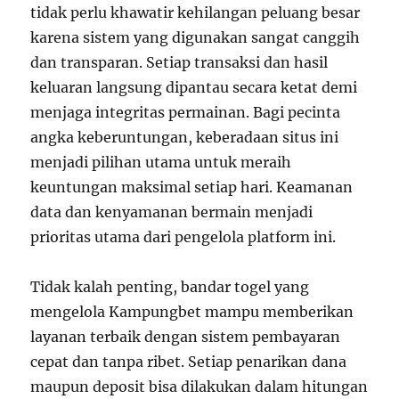
tidak perlu khawatir kehilangan peluang besar
karena sistem yang digunakan sangat canggih
dan transparan. Setiap transaksi dan hasil
keluaran langsung dipantau secara ketat demi
menjaga integritas permainan. Bagi pecinta
angka keberuntungan, keberadaan situs ini
menjadi pilihan utama untuk meraih
keuntungan maksimal setiap hari. Keamanan
data dan kenyamanan bermain menjadi
prioritas utama dari pengelola platform ini.
Tidak kalah penting, bandar togel yang
mengelola Kampungbet mampu memberikan
layanan terbaik dengan sistem pembayaran
cepat dan tanpa ribet. Setiap penarikan dana
maupun deposit bisa dilakukan dalam hitungan