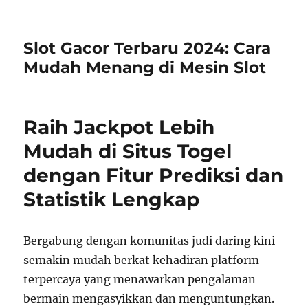
Slot Gacor Terbaru 2024: Cara
Mudah Menang di Mesin Slot
Raih Jackpot Lebih
Mudah di Situs Togel
dengan Fitur Prediksi dan
Statistik Lengkap
Bergabung dengan komunitas judi daring kini
semakin mudah berkat kehadiran platform
terpercaya yang menawarkan pengalaman
bermain mengasyikkan dan menguntungkan.