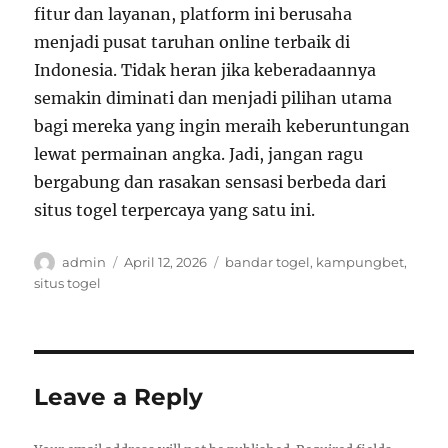
fitur dan layanan, platform ini berusaha
menjadi pusat taruhan online terbaik di
Indonesia. Tidak heran jika keberadaannya
semakin diminati dan menjadi pilihan utama
bagi mereka yang ingin meraih keberuntungan
lewat permainan angka. Jadi, jangan ragu
bergabung dan rasakan sensasi berbeda dari
situs togel terpercaya yang satu ini.
Author
Posted
Tags
admin
April 12, 2026
bandar togel
,
kampungbet
,
on
situs togel
Leave a Reply