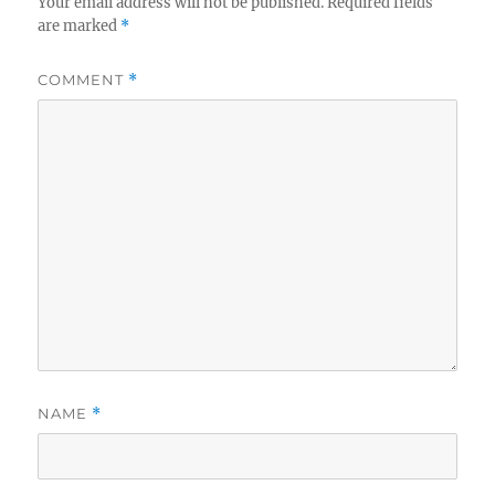
Your email address will not be published.
Required fields
are marked
*
COMMENT
*
NAME
*