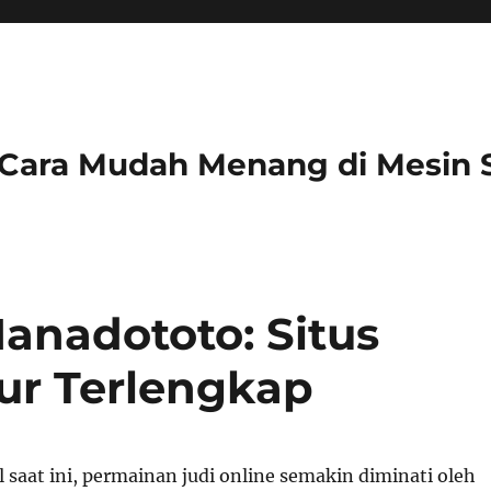
: Cara Mudah Menang di Mesin S
anadototo: Situs
ur Terlengkap
l saat ini, permainan judi online semakin diminati oleh