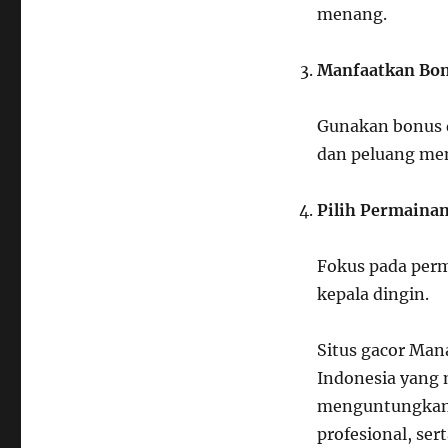
menang.
Manfaatkan Bon
Gunakan bonus 
dan peluang me
Pilih Permainan
Fokus pada perm
kepala dingin.
Situs gacor Mana
Indonesia yang 
menguntungkan. 
profesional, ser