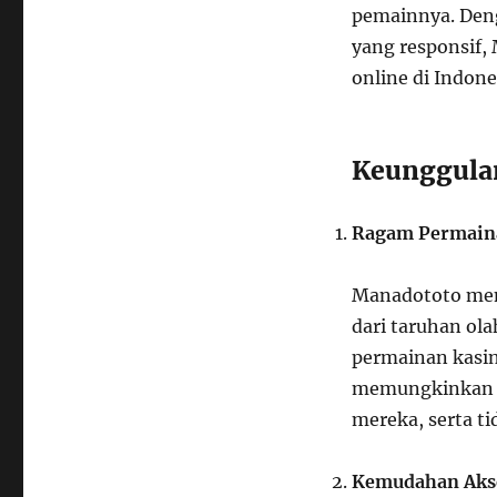
pemainnya. Deng
yang responsif,
online di Indone
Keunggulan
Ragam Permaina
Manadototo men
dari taruhan ola
permainan kasino 
memungkinkan p
mereka, serta t
Kemudahan Akse