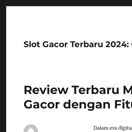
Slot Gacor Terbaru 2024
Review Terbaru M
Gacor dengan Fit
Dalam era digita