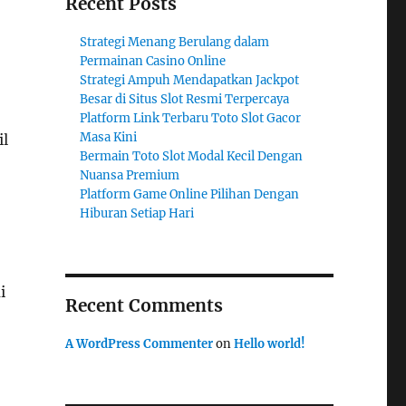
Recent Posts
Strategi Menang Berulang dalam
Permainan Casino Online
Strategi Ampuh Mendapatkan Jackpot
Besar di Situs Slot Resmi Terpercaya
Platform Link Terbaru Toto Slot Gacor
Masa Kini
il
Bermain Toto Slot Modal Kecil Dengan
Nuansa Premium
Platform Game Online Pilihan Dengan
Hiburan Setiap Hari
i
Recent Comments
o
A WordPress Commenter
on
Hello world!