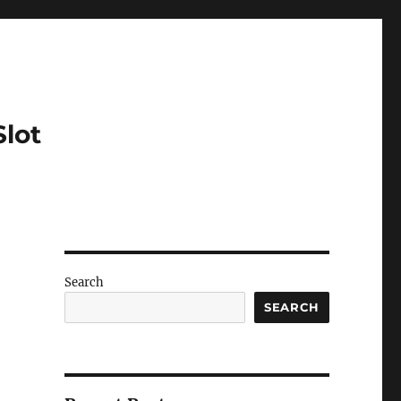
lot
Search
SEARCH