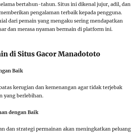
elama bertahun-tahun. Situs ini dikenal jujur, adil, dan
a memberikan pengalaman terbaik kepada pengguna.
nial dari pemain yang mengaku sering mendapatkan
r dan merasa nyaman bermain di platform ini.
in di Situs Gacor Manadototo
ngan Baik
 batas kerugian dan kemenangan agar tidak terjebak
 yang berlebihan.
nan dengan Baik
n dan strategi permainan akan meningkatkan peluang