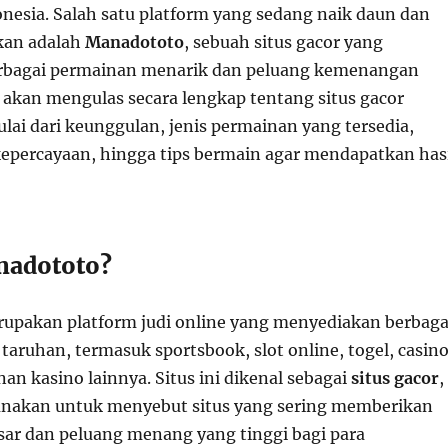
nesia. Salah satu platform yang sedang naik daun dan
kan adalah
Manadototo
, sebuah situs gacor yang
bagai permainan menarik dan peluang kemenangan
ni akan mengulas secara lengkap tentang situs gacor
ulai dari keunggulan, jenis permainan yang tersedia,
percayaan, hingga tips bermain agar mendapatkan has
nadototo?
pakan platform judi online yang menyediakan berbaga
taruhan, termasuk sportsbook, slot online, togel, casin
nan kasino lainnya. Situs ini dikenal sebagai
situs gacor
,
gunakan untuk menyebut situs yang sering memberikan
r dan peluang menang yang tinggi bagi para