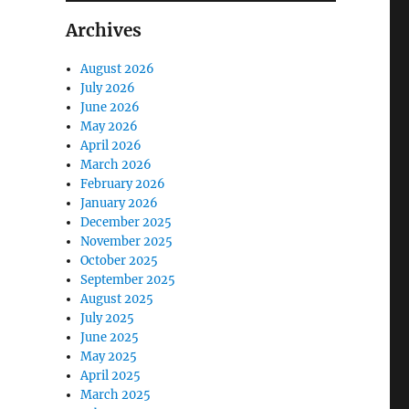
Archives
August 2026
July 2026
June 2026
May 2026
April 2026
March 2026
February 2026
January 2026
December 2025
November 2025
October 2025
September 2025
August 2025
July 2025
June 2025
May 2025
April 2025
March 2025