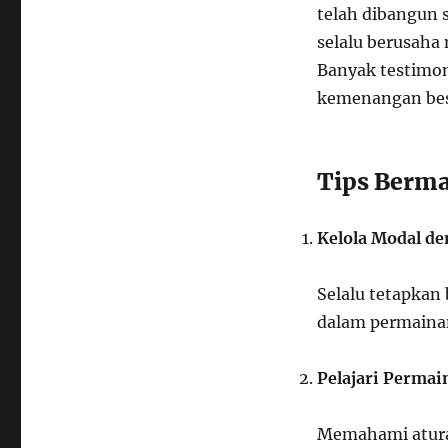
telah dibangun s
selalu berusah
Banyak testimo
kemenangan besa
Tips Berma
Kelola Modal de
Selalu tetapkan
dalam permainan
Pelajari Permai
Memahami atura