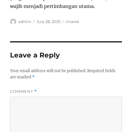
wajib menjadi pertimbangan utama.
Author
Posted
Tags
admin
July 28, 2025
rina4d
on
Leave a Reply
Your email address will not be published.
Required fields
are marked
*
COMMENT
*