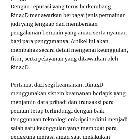
Dengan reputasi yang terus berkembang,
Rina4D menawarkan berbagai jenis permainan
judi yang lengkap dan memberikan
pengalaman bermain yang aman serta nyaman
bagi para penggunanya. Artikel ini akan
membahas secara detail mengenai keunggulan,
fitur, serta pelayanan yang ditawarkan oleh
Rina4D.
Pertama, dari segi keamanan, Rina4D
menggunakan sistem keamanan berlapis yang
menjamin data pribadi dan transaksi para
pemain tetap terlindungi dengan baik.
Penggunaan teknologi enkripsi terkini menjadi
salah satu keunggulan yang membuat para
pengguna merasa aman saat melakukan