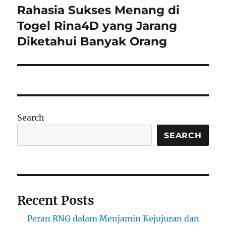
Rahasia Sukses Menang di
Next
post:
Togel Rina4D yang Jarang
Diketahui Banyak Orang
Search
SEARCH
Recent Posts
Peran RNG dalam Menjamin Kejujuran dan