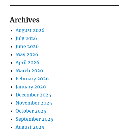
Archives
August 2026
July 2026
June 2026
May 2026
April 2026
March 2026
February 2026
January 2026
December 2025
November 2025
October 2025
September 2025
August 2025