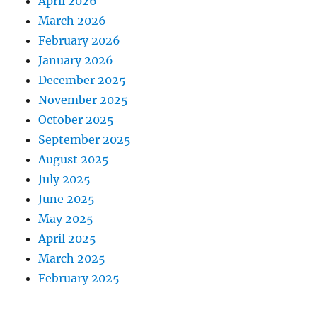
April 2026
March 2026
February 2026
January 2026
December 2025
November 2025
October 2025
September 2025
August 2025
July 2025
June 2025
May 2025
April 2025
March 2025
February 2025