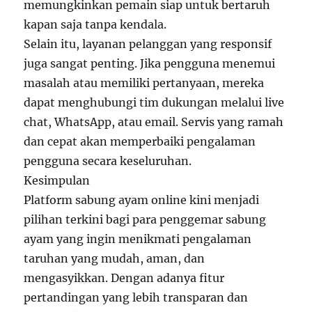
memungkinkan pemain siap untuk bertaruh
kapan saja tanpa kendala.
Selain itu, layanan pelanggan yang responsif
juga sangat penting. Jika pengguna menemui
masalah atau memiliki pertanyaan, mereka
dapat menghubungi tim dukungan melalui live
chat, WhatsApp, atau email. Servis yang ramah
dan cepat akan memperbaiki pengalaman
pengguna secara keseluruhan.
Kesimpulan
Platform sabung ayam online kini menjadi
pilihan terkini bagi para penggemar sabung
ayam yang ingin menikmati pengalaman
taruhan yang mudah, aman, dan
mengasyikkan. Dengan adanya fitur
pertandingan yang lebih transparan dan