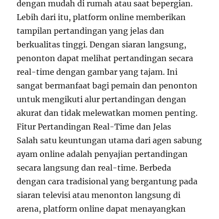
dengan mudah di rumah atau saat bepergian.
Lebih dari itu, platform online memberikan
tampilan pertandingan yang jelas dan
berkualitas tinggi. Dengan siaran langsung,
penonton dapat melihat pertandingan secara
real-time dengan gambar yang tajam. Ini
sangat bermanfaat bagi pemain dan penonton
untuk mengikuti alur pertandingan dengan
akurat dan tidak melewatkan momen penting.
Fitur Pertandingan Real-Time dan Jelas
Salah satu keuntungan utama dari agen sabung
ayam online adalah penyajian pertandingan
secara langsung dan real-time. Berbeda
dengan cara tradisional yang bergantung pada
siaran televisi atau menonton langsung di
arena, platform online dapat menayangkan