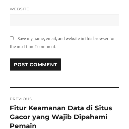
WEBSITE
Save my name, email, and website in this browser for
the next time I comment.
Post
PREVIOUS
navigation
Fitur Keamanan Data di Situs
Previous
post:
Gacor yang Wajib Dipahami
Pemain