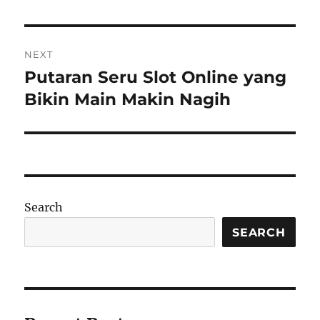
NEXT
Putaran Seru Slot Online yang
Next
post:
Bikin Main Makin Nagih
Search
SEARCH