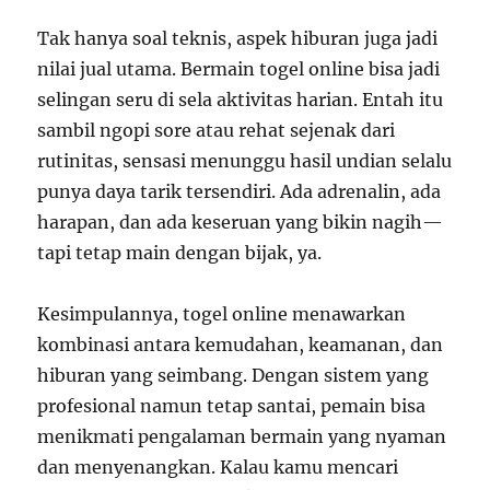
Tak hanya soal teknis, aspek hiburan juga jadi
nilai jual utama. Bermain togel online bisa jadi
selingan seru di sela aktivitas harian. Entah itu
sambil ngopi sore atau rehat sejenak dari
rutinitas, sensasi menunggu hasil undian selalu
punya daya tarik tersendiri. Ada adrenalin, ada
harapan, dan ada keseruan yang bikin nagih—
tapi tetap main dengan bijak, ya.
Kesimpulannya, togel online menawarkan
kombinasi antara kemudahan, keamanan, dan
hiburan yang seimbang. Dengan sistem yang
profesional namun tetap santai, pemain bisa
menikmati pengalaman bermain yang nyaman
dan menyenangkan. Kalau kamu mencari