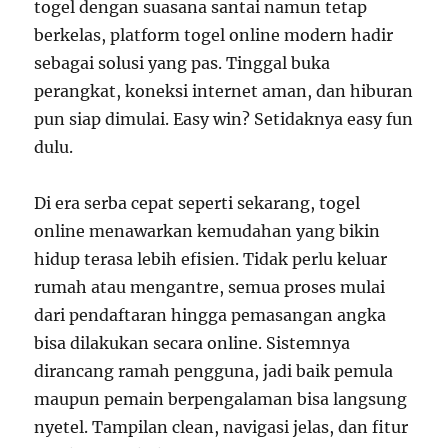
togel dengan suasana santai namun tetap
berkelas, platform togel online modern hadir
sebagai solusi yang pas. Tinggal buka
perangkat, koneksi internet aman, dan hiburan
pun siap dimulai. Easy win? Setidaknya easy fun
dulu.
Di era serba cepat seperti sekarang, togel
online menawarkan kemudahan yang bikin
hidup terasa lebih efisien. Tidak perlu keluar
rumah atau mengantre, semua proses mulai
dari pendaftaran hingga pemasangan angka
bisa dilakukan secara online. Sistemnya
dirancang ramah pengguna, jadi baik pemula
maupun pemain berpengalaman bisa langsung
nyetel. Tampilan clean, navigasi jelas, dan fitur