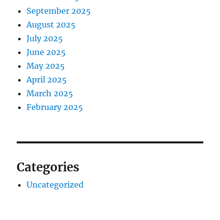
September 2025
August 2025
July 2025
June 2025
May 2025
April 2025
March 2025
February 2025
Categories
Uncategorized