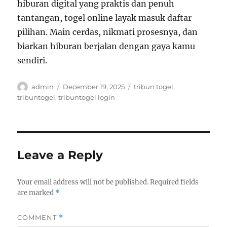
hiburan digital yang praktis dan penuh
tantangan, togel online layak masuk daftar
pilihan. Main cerdas, nikmati prosesnya, dan
biarkan hiburan berjalan dengan gaya kamu
sendiri.
Author
Posted
Tags
admin
December 19, 2025
tribun togel
,
on
tribuntogel
,
tribuntogel login
Leave a Reply
Your email address will not be published.
Required fields
are marked
*
COMMENT
*