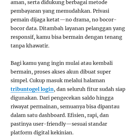
aman, serta didukung berbagai metode
pembayaran yang memudahkan. Privasi
pemain dijaga ketat—no drama, no bocor-
bocor data. Ditambah layanan pelanggan yang
responsif, kamu bisa bermain dengan tenang
tanpa khawatir.
Bagi kamu yang ingin mulai atau kembali
bermain, proses akses akun dibuat super
simpel. Cukup masuk melalui halaman
tribuntogel login
, dan seluruh fitur sudah siap
digunakan. Dari pengecekan saldo hingga
riwayat permainan, semuanya bisa dipantau
dalam satu dashboard. Efisien, rapi, dan
pastinya user-friendly—sesuai standar
platform digital kekinian.