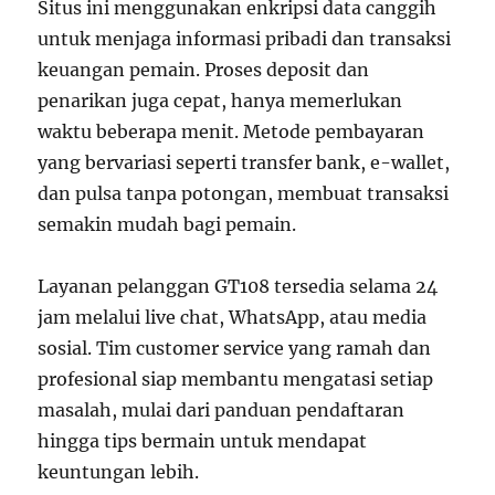
Situs ini menggunakan enkripsi data canggih
untuk menjaga informasi pribadi dan transaksi
keuangan pemain. Proses deposit dan
penarikan juga cepat, hanya memerlukan
waktu beberapa menit. Metode pembayaran
yang bervariasi seperti transfer bank, e-wallet,
dan pulsa tanpa potongan, membuat transaksi
semakin mudah bagi pemain.
Layanan pelanggan GT108 tersedia selama 24
jam melalui live chat, WhatsApp, atau media
sosial. Tim customer service yang ramah dan
profesional siap membantu mengatasi setiap
masalah, mulai dari panduan pendaftaran
hingga tips bermain untuk mendapat
keuntungan lebih.