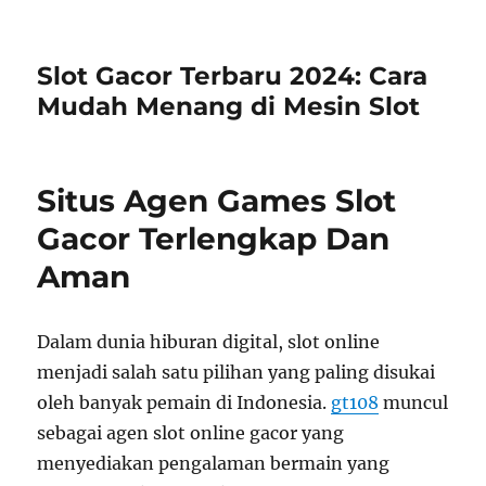
Slot Gacor Terbaru 2024: Cara
Mudah Menang di Mesin Slot
Situs Agen Games Slot
Gacor Terlengkap Dan
Aman
Dalam dunia hiburan digital, slot online
menjadi salah satu pilihan yang paling disukai
oleh banyak pemain di Indonesia.
gt108
muncul
sebagai agen slot online gacor yang
menyediakan pengalaman bermain yang