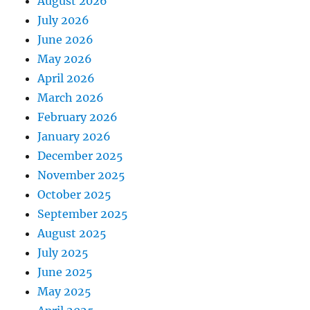
August 2026
July 2026
June 2026
May 2026
April 2026
March 2026
February 2026
January 2026
December 2025
November 2025
October 2025
September 2025
August 2025
July 2025
June 2025
May 2025