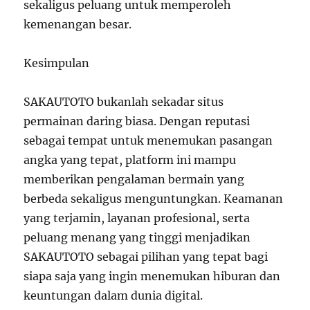
sekaligus peluang untuk memperoleh
kemenangan besar.
Kesimpulan
SAKAUTOTO bukanlah sekadar situs
permainan daring biasa. Dengan reputasi
sebagai tempat untuk menemukan pasangan
angka yang tepat, platform ini mampu
memberikan pengalaman bermain yang
berbeda sekaligus menguntungkan. Keamanan
yang terjamin, layanan profesional, serta
peluang menang yang tinggi menjadikan
SAKAUTOTO sebagai pilihan yang tepat bagi
siapa saja yang ingin menemukan hiburan dan
keuntungan dalam dunia digital.