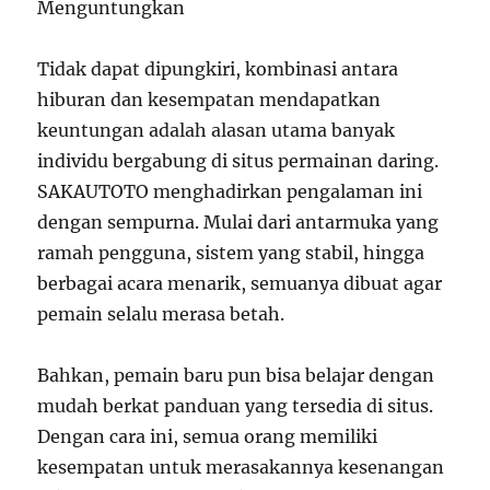
Menguntungkan
Tidak dapat dipungkiri, kombinasi antara
hiburan dan kesempatan mendapatkan
keuntungan adalah alasan utama banyak
individu bergabung di situs permainan daring.
SAKAUTOTO menghadirkan pengalaman ini
dengan sempurna. Mulai dari antarmuka yang
ramah pengguna, sistem yang stabil, hingga
berbagai acara menarik, semuanya dibuat agar
pemain selalu merasa betah.
Bahkan, pemain baru pun bisa belajar dengan
mudah berkat panduan yang tersedia di situs.
Dengan cara ini, semua orang memiliki
kesempatan untuk merasakannya kesenangan