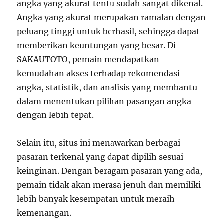
angka yang akurat tentu sudah sangat dikenal.
Angka yang akurat merupakan ramalan dengan
peluang tinggi untuk berhasil, sehingga dapat
memberikan keuntungan yang besar. Di
SAKAUTOTO, pemain mendapatkan
kemudahan akses terhadap rekomendasi
angka, statistik, dan analisis yang membantu
dalam menentukan pilihan pasangan angka
dengan lebih tepat.
Selain itu, situs ini menawarkan berbagai
pasaran terkenal yang dapat dipilih sesuai
keinginan. Dengan beragam pasaran yang ada,
pemain tidak akan merasa jenuh dan memiliki
lebih banyak kesempatan untuk meraih
kemenangan.