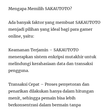
Mengapa Memilih SAKAUTOTO?
Ada banyak faktor yang membuat SAKAUTOTO
menjadi pilihan yang ideal bagi para gamer
online, yaitu:
Keamanan Terjamin – SAKAUTOTO
menerapkan sistem enkripsi mutakhir untuk
melindungi kerahasiaan data dan transaksi
pengguna.
Transaksi Cepat – Proses penyetoran dan
penarikan dilakukan hanya dalam hitungan
menit, sehingga pemain bisa lebih
berkonsentrasi dalam bermain tanpa