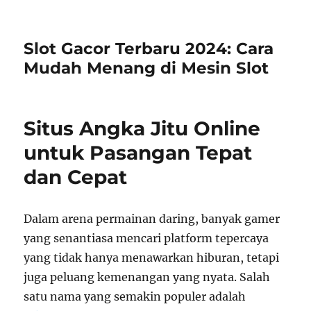
Slot Gacor Terbaru 2024: Cara
Mudah Menang di Mesin Slot
Situs Angka Jitu Online
untuk Pasangan Tepat
dan Cepat
Dalam arena permainan daring, banyak gamer
yang senantiasa mencari platform tepercaya
yang tidak hanya menawarkan hiburan, tetapi
juga peluang kemenangan yang nyata. Salah
satu nama yang semakin populer adalah