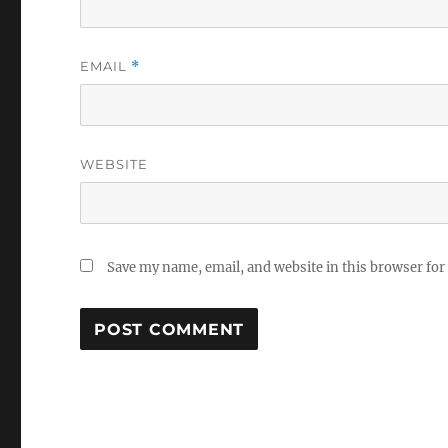
EMAIL
*
WEBSITE
Save my name, email, and website in this browser for