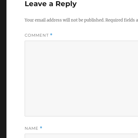
Leave a Reply
Your email address will not be published.
Required fields
COMMENT
*
NAME
*