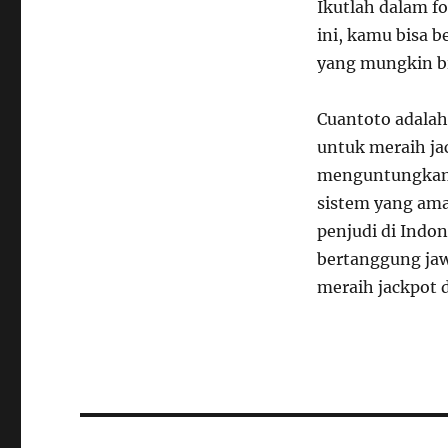
Ikutlah dalam f
ini, kamu bisa b
yang mungkin 
Cuantoto adalah
untuk meraih ja
menguntungkan.
sistem yang aman
penjudi di Indon
bertanggung ja
meraih jackpot d