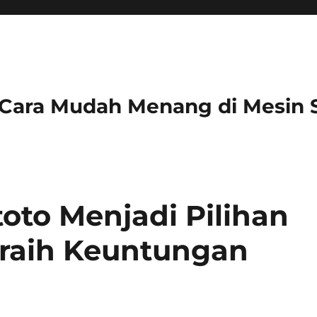
: Cara Mudah Menang di Mesin S
oto Menjadi Pilihan
eraih Keuntungan