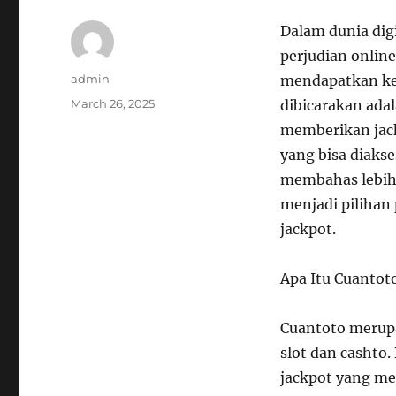
Dalam dunia dig
perjudian onlin
Author
admin
mendapatkan keu
Posted
March 26, 2025
dibicarakan adal
on
memberikan jac
yang bisa diakse
membahas lebih 
menjadi pilihan
jackpot.
Apa Itu Cuantot
Cuantoto merupa
slot dan cashto
jackpot yang me