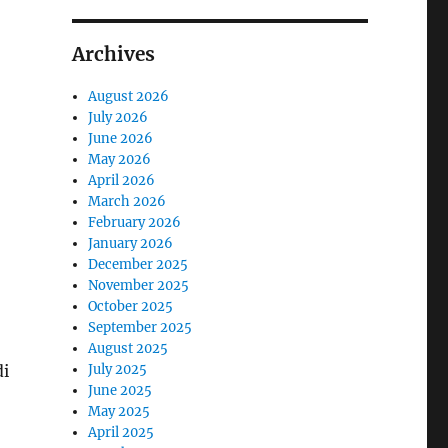
Archives
August 2026
July 2026
June 2026
May 2026
April 2026
March 2026
February 2026
January 2026
December 2025
November 2025
October 2025
September 2025
August 2025
di
July 2025
June 2025
May 2025
April 2025