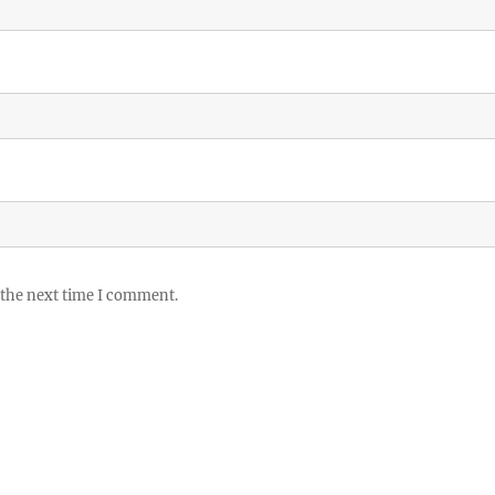
 the next time I comment.