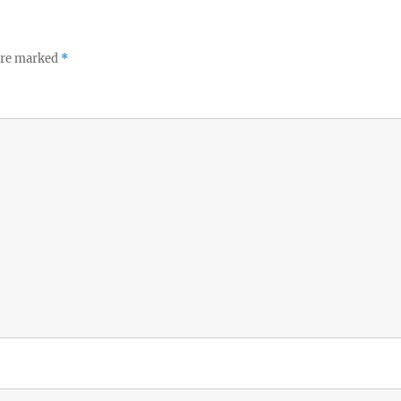
 are marked
*