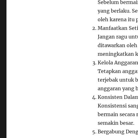
Sebelum bermai
yang berlaku. Se
oleh karena itu 
Manfaatkan Set
Jangan ragu un
ditawarkan oleh
meningkatkan 
Kelola Anggaran
Tetapkan anggar
terjebak untuk 
anggaran yang b
Konsisten Dala
Konsistensi san
bermain secara 
semakin besar.
Bergabung Den