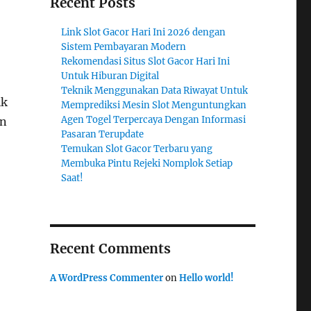
Recent Posts
Link Slot Gacor Hari Ini 2026 dengan
Sistem Pembayaran Modern
Rekomendasi Situs Slot Gacor Hari Ini
Untuk Hiburan Digital
Teknik Menggunakan Data Riwayat Untuk
ik
Memprediksi Mesin Slot Menguntungkan
Agen Togel Terpercaya Dengan Informasi
an
Pasaran Terupdate
Temukan Slot Gacor Terbaru yang
Membuka Pintu Rejeki Nomplok Setiap
Saat!
Recent Comments
A WordPress Commenter
on
Hello world!