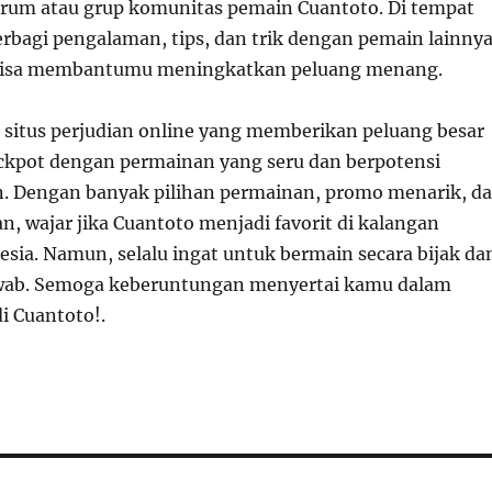
orum atau grup komunitas pemain Cuantoto. Di tempat
erbagi pengalaman, tips, dan trik dengan pemain lainny
bisa membantumu meningkatkan peluang menang.
 situs perjudian online yang memberikan peluang besar
ckpot dengan permainan yang seru dan berpotensi
 Dengan banyak pilihan permainan, promo menarik, d
, wajar jika Cuantoto menjadi favorit di kalangan
esia. Namun, selalu ingat untuk bermain secara bijak da
wab. Semoga keberuntungan menyertai kamu dalam
i Cuantoto!.