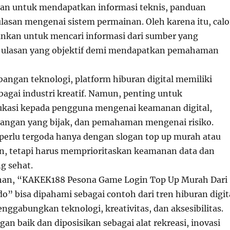
kan untuk mendapatkan informasi teknis, panduan
lasan mengenai sistem permainan. Oleh karena itu, cal
nkan untuk mencari informasi dari sumber yang
 ulasan yang objektif demi mendapatkan pemahaman
angan teknologi, platform hiburan digital memiliki
bagai industri kreatif. Namun, penting untuk
kasi kepada pengguna mengenai keamanan digital,
angan yang bijak, dan pemahaman mengenai risiko.
perlu tergoda hanya dengan slogan top up murah atau
, tetapi harus memprioritaskan keamanan data dan
g sehat.
uhan, “KAKEK188 Pesona Game Login Top Up Murah Dari
o” bisa dipahami sebagai contoh dari tren hiburan digit
ggabungkan teknologi, kreativitas, dan aksesibilitas.
ngan baik dan diposisikan sebagai alat rekreasi, inovasi