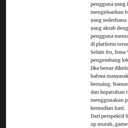
pengguna yang i
mengeluarkan ba
yang sederhana 
yang akrab deng
pengguna memah
di platform ters
Selain itu, fras
pengembang loka
Jika benar dikel
bahwa masyarak
bersaing. Namun
dan kepatuhan t
menggunakan pl
kemudian hari.
Dari perspektif 
up murah, game 