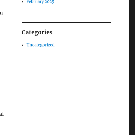
February 2025
on
Categories
Uncategorized
al