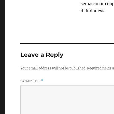
semacam ini dap
di Indonesia.
Leave a Reply
Your email address will not be published.
Required fields
COMMENT
*