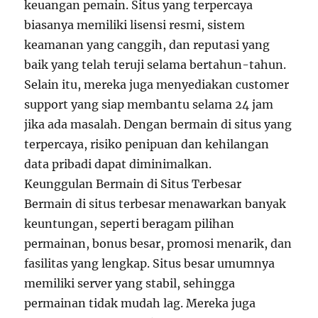
keuangan pemain. Situs yang terpercaya
biasanya memiliki lisensi resmi, sistem
keamanan yang canggih, dan reputasi yang
baik yang telah teruji selama bertahun-tahun.
Selain itu, mereka juga menyediakan customer
support yang siap membantu selama 24 jam
jika ada masalah. Dengan bermain di situs yang
terpercaya, risiko penipuan dan kehilangan
data pribadi dapat diminimalkan.
Keunggulan Bermain di Situs Terbesar
Bermain di situs terbesar menawarkan banyak
keuntungan, seperti beragam pilihan
permainan, bonus besar, promosi menarik, dan
fasilitas yang lengkap. Situs besar umumnya
memiliki server yang stabil, sehingga
permainan tidak mudah lag. Mereka juga