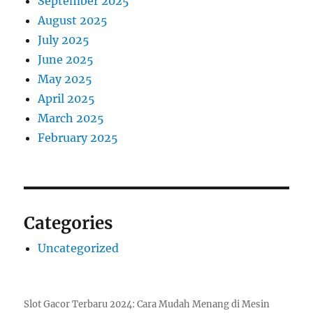
September 2025
August 2025
July 2025
June 2025
May 2025
April 2025
March 2025
February 2025
Categories
Uncategorized
Slot Gacor Terbaru 2024: Cara Mudah Menang di Mesin