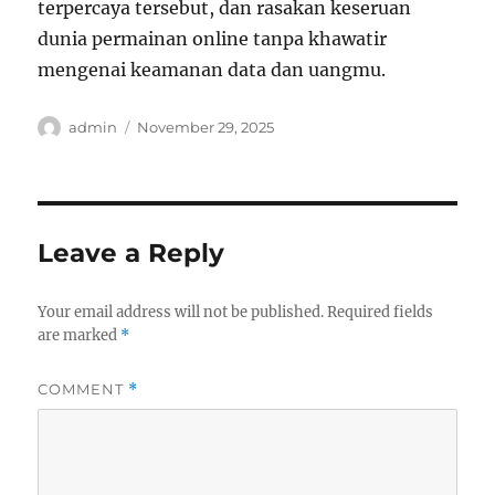
terpercaya tersebut, dan rasakan keseruan
dunia permainan online tanpa khawatir
mengenai keamanan data dan uangmu.
Author
Posted
admin
November 29, 2025
on
Leave a Reply
Your email address will not be published.
Required fields
are marked
*
COMMENT
*