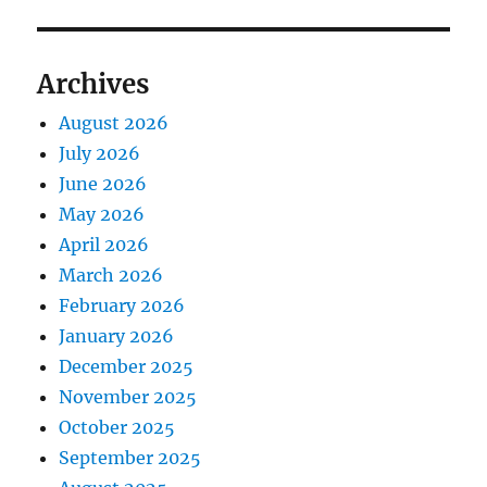
Archives
August 2026
July 2026
June 2026
May 2026
April 2026
March 2026
February 2026
January 2026
December 2025
November 2025
October 2025
September 2025