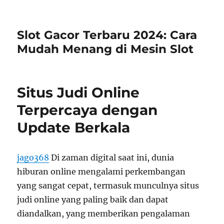
Slot Gacor Terbaru 2024: Cara
Mudah Menang di Mesin Slot
Situs Judi Online
Terpercaya dengan
Update Berkala
jago368
Di zaman digital saat ini, dunia
hiburan online mengalami perkembangan
yang sangat cepat, termasuk munculnya situs
judi online yang paling baik dan dapat
diandalkan, yang memberikan pengalaman