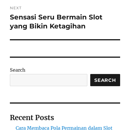
NEXT
Sensasi Seru Bermain Slot
Next
post:
yang Bikin Ketagihan
Search
SEARCH
Recent Posts
Cara Membaca Pola Permainan dalam Slot