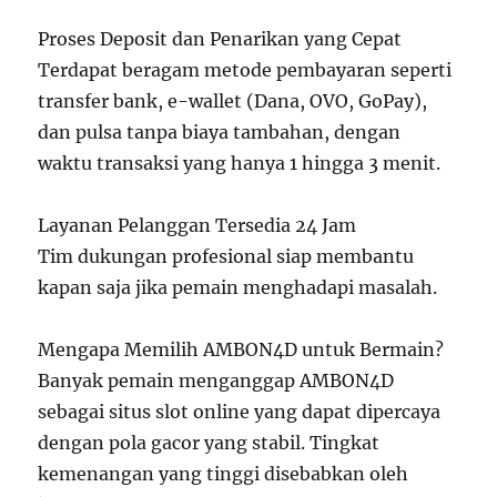
Proses Deposit dan Penarikan yang Cepat
Terdapat beragam metode pembayaran seperti
transfer bank, e-wallet (Dana, OVO, GoPay),
dan pulsa tanpa biaya tambahan, dengan
waktu transaksi yang hanya 1 hingga 3 menit.
Layanan Pelanggan Tersedia 24 Jam
Tim dukungan profesional siap membantu
kapan saja jika pemain menghadapi masalah.
Mengapa Memilih AMBON4D untuk Bermain?
Banyak pemain menganggap AMBON4D
sebagai situs slot online yang dapat dipercaya
dengan pola gacor yang stabil. Tingkat
kemenangan yang tinggi disebabkan oleh