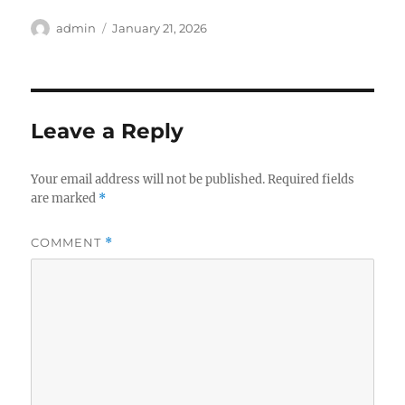
Author
Posted
admin
January 21, 2026
on
Leave a Reply
Your email address will not be published.
Required fields
are marked
*
COMMENT
*