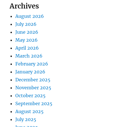
Archives
August 2026
July 2026
June 2026
May 2026
April 2026
March 2026
February 2026
January 2026
December 2025
November 2025
October 2025
September 2025
August 2025
July 2025