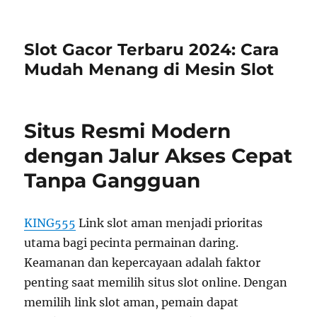
Slot Gacor Terbaru 2024: Cara
Mudah Menang di Mesin Slot
Situs Resmi Modern
dengan Jalur Akses Cepat
Tanpa Gangguan
KING555
Link slot aman menjadi prioritas
utama bagi pecinta permainan daring.
Keamanan dan kepercayaan adalah faktor
penting saat memilih situs slot online. Dengan
memilih link slot aman, pemain dapat