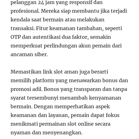
pelanggan 24 jam yang responsif dan
profesional. Mereka siap membantu jika terjadi
kendala saat bermain atau melakukan
transaksi. Fitur keamanan tambahan, seperti
OTP dan autentikasi dua faktor, semakin
memperkuat perlindungan akun pemain dari
ancaman siber.
Memastikan link slot aman juga berarti
memilih platform yang menawarkan bonus dan
promosi adil. Bonus yang transparan dan tanpa
syarat tersembunyi menambah kenyamanan
bermain. Dengan memperhatikan aspek
keamanan dan layanan, pemain dapat fokus
menikmati permainan slot online secara
nyaman dan menyenangkan.