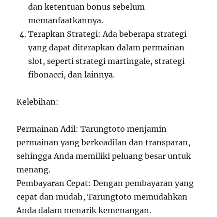
dan ketentuan bonus sebelum
memanfaatkannya.
Terapkan Strategi: Ada beberapa strategi
yang dapat diterapkan dalam permainan
slot, seperti strategi martingale, strategi
fibonacci, dan lainnya.
Kelebihan:
Permainan Adil: Tarungtoto menjamin
permainan yang berkeadilan dan transparan,
sehingga Anda memiliki peluang besar untuk
menang.
Pembayaran Cepat: Dengan pembayaran yang
cepat dan mudah, Tarungtoto memudahkan
Anda dalam menarik kemenangan.