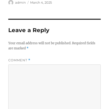
Author
Posted
admin
March 4, 2025
on
Leave a Reply
Your email address will not be published.
Required fields
are marked
*
COMMENT
*