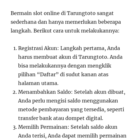
Bermain slot online di Tarungtoto sangat
sederhana dan hanya memerlukan beberapa
langkah. Berikut cara untuk melakukannya:
Registrasi Akun: Langkah pertama, Anda
harus membuat akun di Tarungtoto. Anda
bisa melakukannya dengan mengklik
pilihan “Daftar” di sudut kanan atas
halaman utama.
Menambahkan Saldo: Setelah akun dibuat,
Anda perlu mengisi saldo menggunakan
metode pembayaran yang tersedia, seperti
transfer bank atau dompet digital.
Memilih Permainan: Setelah saldo akun
Anda terisi, Anda dapat memilih permainan