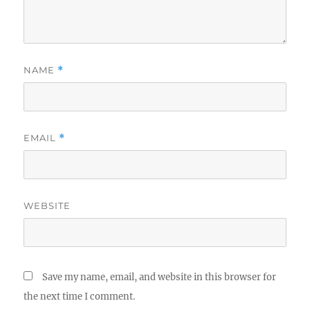
NAME
*
EMAIL
*
WEBSITE
Save my name, email, and website in this browser for
the next time I comment.