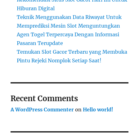
Hiburan Digital
Teknik Menggunakan Data Riwayat Untuk
Memprediksi Mesin Slot Menguntungkan
Agen Togel Terpercaya Dengan Informasi
Pasaran Terupdate
Temukan Slot Gacor Terbaru yang Membuka
Pintu Rejeki Nomplok Setiap Saat!
Recent Comments
A WordPress Commenter
on
Hello world!