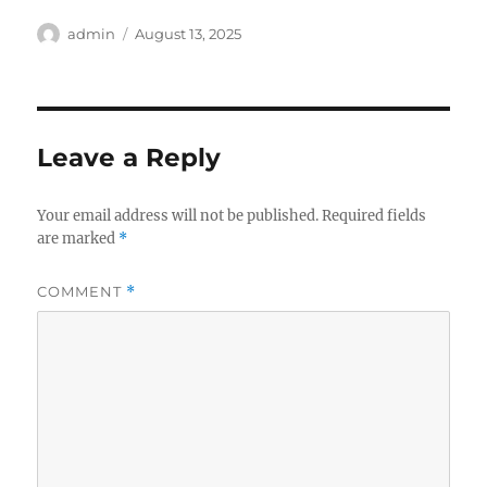
Author
Posted
admin
August 13, 2025
on
Leave a Reply
Your email address will not be published.
Required fields
are marked
*
COMMENT
*