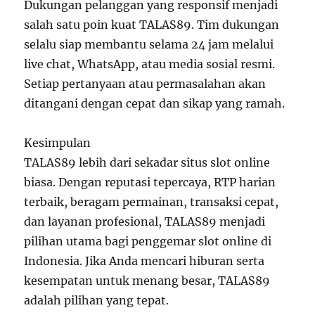
Dukungan pelanggan yang responsif menjadi
salah satu poin kuat TALAS89. Tim dukungan
selalu siap membantu selama 24 jam melalui
live chat, WhatsApp, atau media sosial resmi.
Setiap pertanyaan atau permasalahan akan
ditangani dengan cepat dan sikap yang ramah.
Kesimpulan
TALAS89 lebih dari sekadar situs slot online
biasa. Dengan reputasi tepercaya, RTP harian
terbaik, beragam permainan, transaksi cepat,
dan layanan profesional, TALAS89 menjadi
pilihan utama bagi penggemar slot online di
Indonesia. Jika Anda mencari hiburan serta
kesempatan untuk menang besar, TALAS89
adalah pilihan yang tepat.