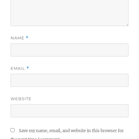
NAME
*
EMAIL
*
WEBSITE
Save my name, email, and website in this browser for