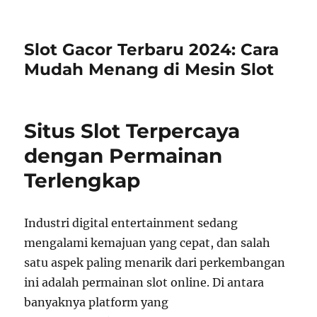
Slot Gacor Terbaru 2024: Cara
Mudah Menang di Mesin Slot
Situs Slot Terpercaya
dengan Permainan
Terlengkap
Industri digital entertainment sedang
mengalami kemajuan yang cepat, dan salah
satu aspek paling menarik dari perkembangan
ini adalah permainan slot online. Di antara
banyaknya platform yang