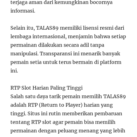
terjaga aman dari kemungkinan bocornya
informasi.
Selain itu, TALAS89 memiliki lisensi resmi dari
lembaga internasional, menjamin bahwa setiap
permainan dilakukan secara adil tanpa
manipulasi. Transparansi ini menarik banyak
pemain setia untuk terus bermain di platform
ini.
RTP Slot Harian Paling Tinggi
Salah satu daya tarik pemain memilih TALAS89
adalah RTP (Return to Player) harian yang
tinggi. Situs ini rutin memberikan pembaruan
tentang RTP slot agar pemain bisa memilih
permainan dengan peluang menang yang lebih