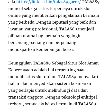
ada,
https://linklist.bio/talas89gacor/
TALAS89
muncul sebagai situs terpercaya untuk slot
online yang memberikan pengalaman bermain
yang berbeda. Dengan reputasi yang baik dan
layanan yang profesional, TALAS89 menjadi
pilihan utama bagi pemain yang ingin
bersenang-senang dan berpeluang
mendapatkan kemenangan besar.
Keunggulan TALAS89 Sebagai Situs Slot Aman
Kepercayaan adalah hal terpenting saat
memilih situs slot online. TALAS89 menyadari
hal ini dan menyediakan sistem keamanan
yang berlapis untuk melindungi data dan
transaksi anggota. Dengan teknologi enkripsi
terbaru, semua aktivitas bermain di TALAS89