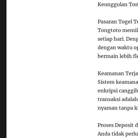
Keunggulan Tong
Pasaran Togel T
Tongtoto memilik
setiap hari. De
dengan waktu o
bermain lebih f
Keamanan Terj
Sistem keamana
enkripsi canggi
transaksi adala
nyaman tanpa kh
Proses Deposit 
Anda tidak per