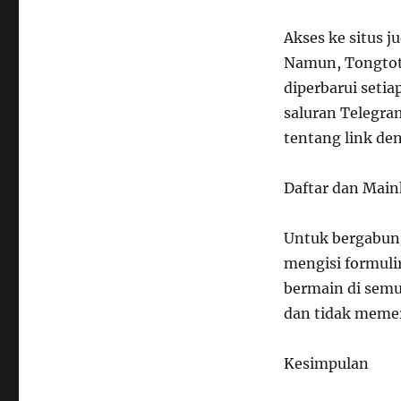
Akses ke situs ju
Namun, Tongtoto
diperbarui seti
saluran Telegra
tentang link de
Daftar dan Main
Untuk bergabun
mengisi formuli
bermain di semu
dan tidak memer
Kesimpulan