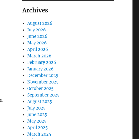
Archives
August 2026
July 2026
June 2026
May 2026
April 2026
March 2026
February 2026
January 2026
December 2025
November 2025
October 2025
September 2025
an
August 2025
July 2025
June 2025
May 2025
April 2025
March 2025