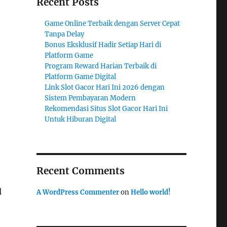
Recent Posts
Game Online Terbaik dengan Server Cepat
Tanpa Delay
Bonus Eksklusif Hadir Setiap Hari di
Platform Game
Program Reward Harian Terbaik di
Platform Game Digital
Link Slot Gacor Hari Ini 2026 dengan
Sistem Pembayaran Modern
Rekomendasi Situs Slot Gacor Hari Ini
Untuk Hiburan Digital
Recent Comments
l
A WordPress Commenter
on
Hello world!