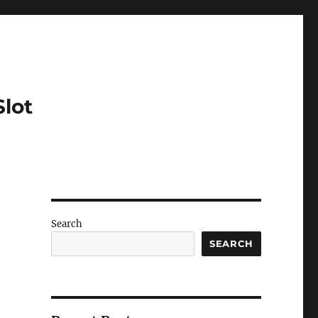
lot
Search
SEARCH