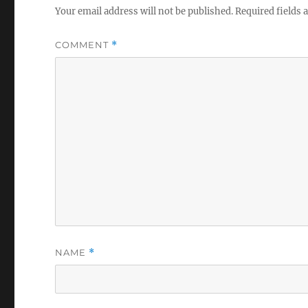
Your email address will not be published.
Required fields
COMMENT
*
NAME
*