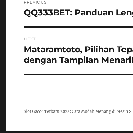
PREVIOUS
navigation
QQ333BET: Panduan Leng
Previous
post:
NEXT
Mataramtoto, Pilihan Te
Next
post:
dengan Tampilan Menari
Slot Gacor Terbaru 2024: Cara Mudah Menang di Mesin Sl