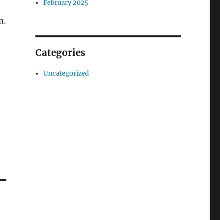
February 2025
n.
Categories
Uncategorized