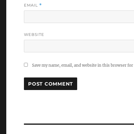
EMAIL
*
WEBSITE
Save my name, email, and website in this browser for
Post