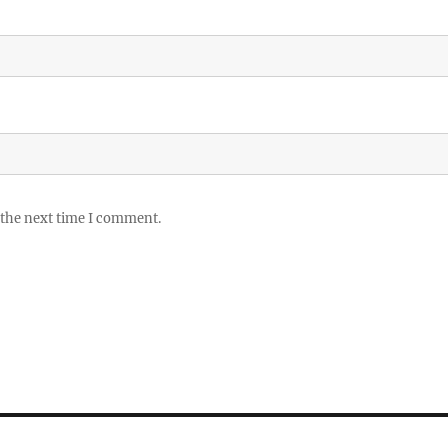
 the next time I comment.