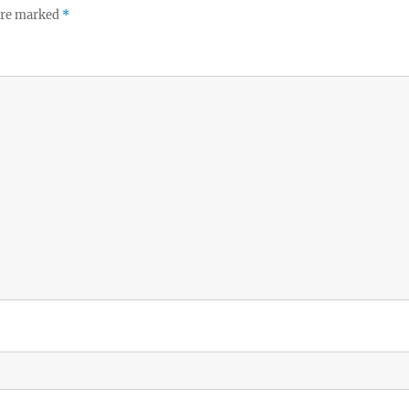
 are marked
*