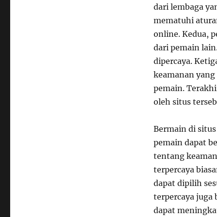
dari lembaga ya
mematuhi aturan
online. Kedua, 
dari pemain lain
dipercaya. Keti
keamanan yang 
pemain. Terakhi
oleh situs terseb
Bermain di situ
pemain dapat b
tentang keamana
terpercaya bia
dapat dipilih se
terpercaya jug
dapat meningka