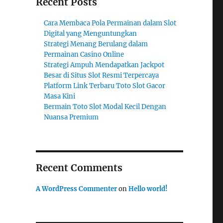
Recent Posts
Cara Membaca Pola Permainan dalam Slot
Digital yang Menguntungkan
Strategi Menang Berulang dalam
Permainan Casino Online
Strategi Ampuh Mendapatkan Jackpot
Besar di Situs Slot Resmi Terpercaya
Platform Link Terbaru Toto Slot Gacor
Masa Kini
Bermain Toto Slot Modal Kecil Dengan
Nuansa Premium
Recent Comments
A WordPress Commenter
on
Hello world!