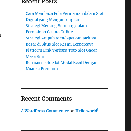
Recent Posts
Cara Membaca Pola Permainan dalam Slot
Digital yang Menguntungkan
Strategi Menang Berulang dalam
Permainan Casino Online
i
Strategi Ampuh Mendapatkan Jackpot
Besar di Situs Slot Resmi Terpercaya
Platform Link Terbaru Toto Slot Gacor
Masa Kini
Bermain Toto Slot Modal Kecil Dengan
Nuansa Premium
Recent Comments
A WordPress Commenter
on
Hello world!