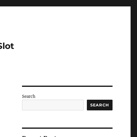
lot
Search
SEARCH