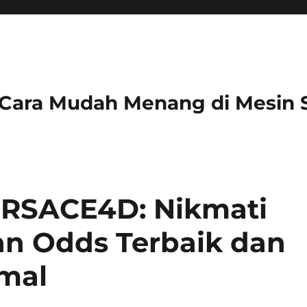
: Cara Mudah Menang di Mesin S
ERSACE4D: Nikmati
n Odds Terbaik dan
mal