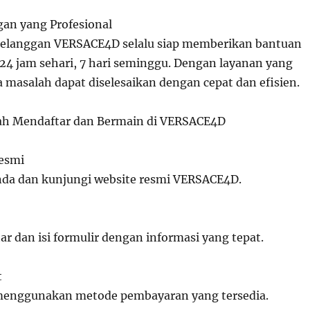
an yang Profesional
elanggan VERSACE4D selalu siap memberikan bantuan
24 jam sehari, 7 hari seminggu. Dengan layanan yang
 masalah dapat diselesaikan dengan cepat dan efisien.
h Mendaftar dan Bermain di VERSACE4D
Resmi
da dan kunjungi website resmi VERSACE4D.
ar dan isi formulir dengan informasi yang tepat.
t
menggunakan metode pembayaran yang tersedia.