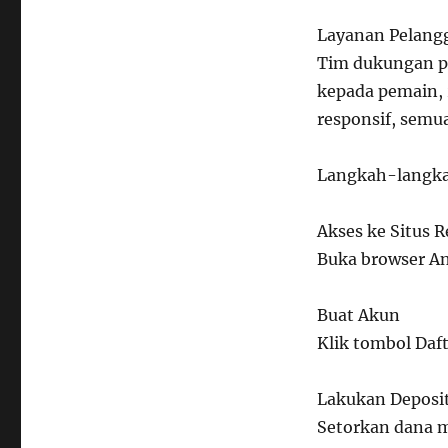
Layanan Pelangg
Tim dukungan p
kepada pemain, 
responsif, semua
Langkah-langka
Akses ke Situs 
Buka browser An
Buat Akun
Klik tombol Daft
Lakukan Deposi
Setorkan dana 