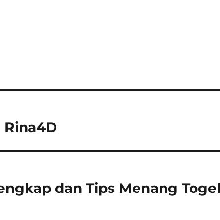
i Rina4D
engkap dan Tips Menang Toge