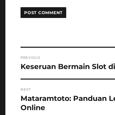
Post
PREVIOUS
navigation
Keseruan Bermain Slot d
Previous
post:
NEXT
Mataramtoto: Panduan L
Next
post:
Online