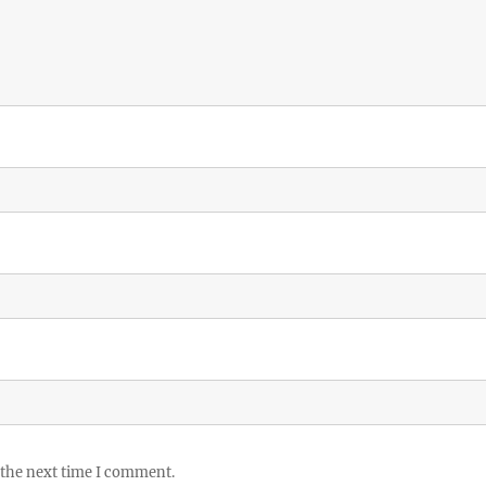
 the next time I comment.