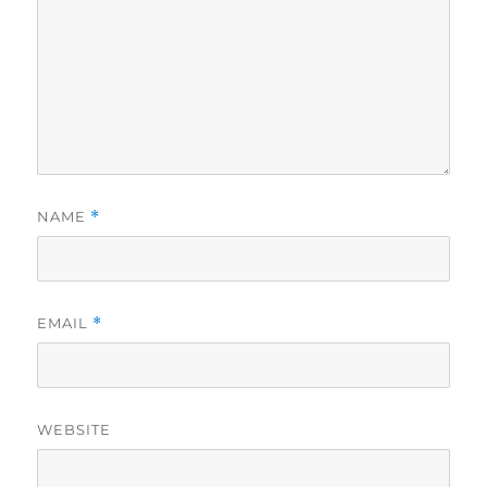
NAME
*
EMAIL
*
WEBSITE