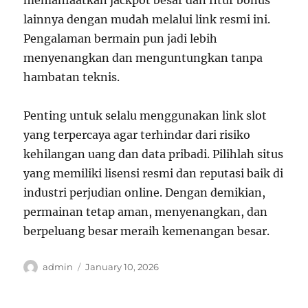
memanfaatkan jackpot besar dan fitur bonus
lainnya dengan mudah melalui link resmi ini.
Pengalaman bermain pun jadi lebih
menyenangkan dan menguntungkan tanpa
hambatan teknis.
Penting untuk selalu menggunakan link slot
yang terpercaya agar terhindar dari risiko
kehilangan uang dan data pribadi. Pilihlah situs
yang memiliki lisensi resmi dan reputasi baik di
industri perjudian online. Dengan demikian,
permainan tetap aman, menyenangkan, dan
berpeluang besar meraih kemenangan besar.
Author
Posted
admin
January 10, 2026
on