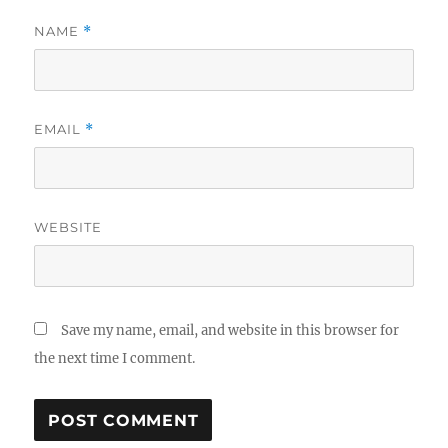
NAME
*
EMAIL
*
WEBSITE
Save my name, email, and website in this browser for
the next time I comment.