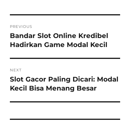
Post
PREVIOUS
navigation
Bandar Slot Online Kredibel
Previous
post:
Hadirkan Game Modal Kecil
NEXT
Slot Gacor Paling Dicari: Modal
Next
post:
Kecil Bisa Menang Besar