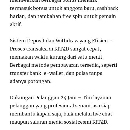
menawarkan berbagai bonus menarik,
termasuk bonus untuk anggota baru, cashback
harian, dan tambahan free spin untuk pemain
aktif.
Sistem Deposit dan Withdraw yang Efisien –
Proses transaksi di KIT4D sangat cepat,
memakan waktu kurang dari satu menit.
Berbagai metode pembayaran tersedia, seperti
transfer bank, e-wallet, dan pulsa tanpa
adanya potongan.
Dukungan Pelanggan 24 Jam – Tim layanan
pelanggan yang profesional senantiasa siap
membantu kapan saja, baik melalui live chat
maupun saluran media sosial resmi KIT4D.