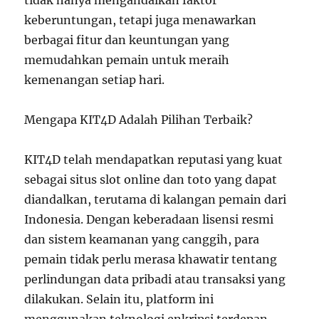
tidak hanya mengandalkan faktor
keberuntungan, tetapi juga menawarkan
berbagai fitur dan keuntungan yang
memudahkan pemain untuk meraih
kemenangan setiap hari.
Mengapa KIT4D Adalah Pilihan Terbaik?
KIT4D telah mendapatkan reputasi yang kuat
sebagai situs slot online dan toto yang dapat
diandalkan, terutama di kalangan pemain dari
Indonesia. Dengan keberadaan lisensi resmi
dan sistem keamanan yang canggih, para
pemain tidak perlu merasa khawatir tentang
perlindungan data pribadi atau transaksi yang
dilakukan. Selain itu, platform ini