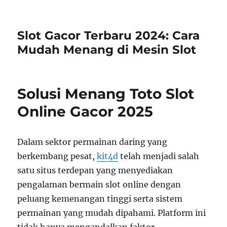
Slot Gacor Terbaru 2024: Cara
Mudah Menang di Mesin Slot
Solusi Menang Toto Slot
Online Gacor 2025
Dalam sektor permainan daring yang
berkembang pesat,
kit4d
telah menjadi salah
satu situs terdepan yang menyediakan
pengalaman bermain slot online dengan
peluang kemenangan tinggi serta sistem
permainan yang mudah dipahami. Platform ini