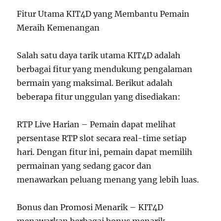
Fitur Utama KIT4D yang Membantu Pemain
Meraih Kemenangan
Salah satu daya tarik utama KIT4D adalah
berbagai fitur yang mendukung pengalaman
bermain yang maksimal. Berikut adalah
beberapa fitur unggulan yang disediakan:
RTP Live Harian – Pemain dapat melihat
persentase RTP slot secara real-time setiap
hari. Dengan fitur ini, pemain dapat memilih
permainan yang sedang gacor dan
menawarkan peluang menang yang lebih luas.
Bonus dan Promosi Menarik – KIT4D