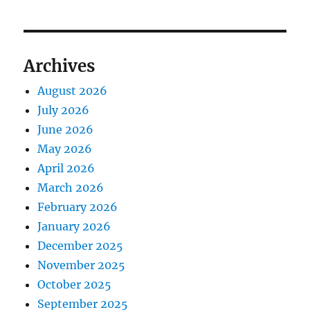
Archives
August 2026
July 2026
June 2026
May 2026
April 2026
March 2026
February 2026
January 2026
December 2025
November 2025
October 2025
September 2025