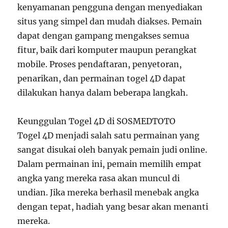
kenyamanan pengguna dengan menyediakan
situs yang simpel dan mudah diakses. Pemain
dapat dengan gampang mengakses semua
fitur, baik dari komputer maupun perangkat
mobile. Proses pendaftaran, penyetoran,
penarikan, dan permainan togel 4D dapat
dilakukan hanya dalam beberapa langkah.
Keunggulan Togel 4D di SOSMEDTOTO
Togel 4D menjadi salah satu permainan yang
sangat disukai oleh banyak pemain judi online.
Dalam permainan ini, pemain memilih empat
angka yang mereka rasa akan muncul di
undian. Jika mereka berhasil menebak angka
dengan tepat, hadiah yang besar akan menanti
mereka.