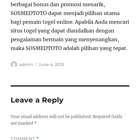
berbagai bonus dan promosi menarik,
SOSMEDTOTO dapat menjadi pilihan utama
bagi pemain togel online. Apabila Anda mencari
situs togel yang dapat diandalkan dengan
pengalaman bermain yang menyenangkan,
maka SOSMEDTOTO adalah pilihan yang tepat.
Author
Posted
admin
June 4, 2025
on
Leave a Reply
Your email address will not be published.
Required fields
are marked
*
COMMENT
*