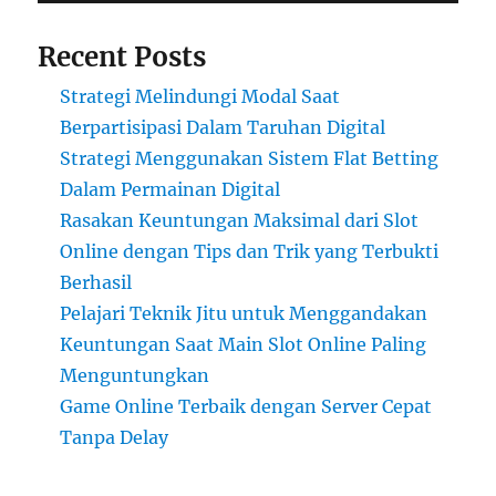
Recent Posts
Strategi Melindungi Modal Saat
Berpartisipasi Dalam Taruhan Digital
Strategi Menggunakan Sistem Flat Betting
Dalam Permainan Digital
Rasakan Keuntungan Maksimal dari Slot
Online dengan Tips dan Trik yang Terbukti
Berhasil
Pelajari Teknik Jitu untuk Menggandakan
Keuntungan Saat Main Slot Online Paling
Menguntungkan
Game Online Terbaik dengan Server Cepat
Tanpa Delay