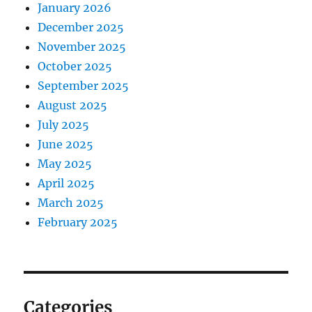
January 2026
December 2025
November 2025
October 2025
September 2025
August 2025
July 2025
June 2025
May 2025
April 2025
March 2025
February 2025
Categories