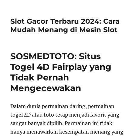
Slot Gacor Terbaru 2024: Cara
Mudah Menang di Mesin Slot
SOSMEDTOTO: Situs
Togel 4D Fairplay yang
Tidak Pernah
Mengecewakan
Dalam dunia permainan daring, permainan
togel 4D atau toto tetap menjadi favorit yang
sangat banyak dipilih. Permainan ini tidak
hanya menawarkan kesempatan menang yang