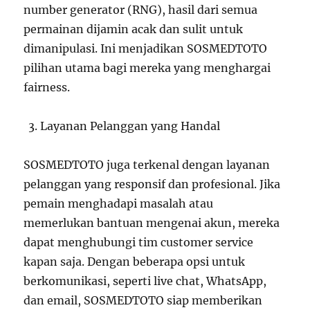
number generator (RNG), hasil dari semua
permainan dijamin acak dan sulit untuk
dimanipulasi. Ini menjadikan SOSMEDTOTO
pilihan utama bagi mereka yang menghargai
fairness.
Layanan Pelanggan yang Handal
SOSMEDTOTO juga terkenal dengan layanan
pelanggan yang responsif dan profesional. Jika
pemain menghadapi masalah atau
memerlukan bantuan mengenai akun, mereka
dapat menghubungi tim customer service
kapan saja. Dengan beberapa opsi untuk
berkomunikasi, seperti live chat, WhatsApp,
dan email, SOSMEDTOTO siap memberikan