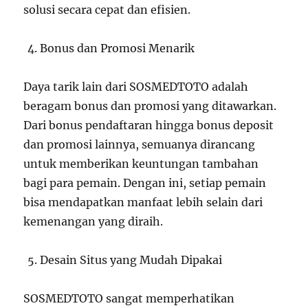
solusi secara cepat dan efisien.
Bonus dan Promosi Menarik
Daya tarik lain dari SOSMEDTOTO adalah
beragam bonus dan promosi yang ditawarkan.
Dari bonus pendaftaran hingga bonus deposit
dan promosi lainnya, semuanya dirancang
untuk memberikan keuntungan tambahan
bagi para pemain. Dengan ini, setiap pemain
bisa mendapatkan manfaat lebih selain dari
kemenangan yang diraih.
Desain Situs yang Mudah Dipakai
SOSMEDTOTO sangat memperhatikan