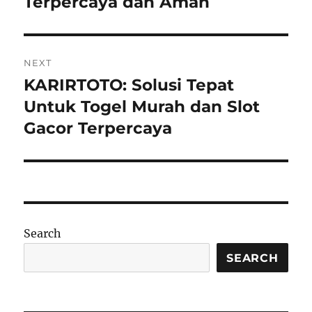
Terpercaya dan Aman
NEXT
KARIRTOTO: Solusi Tepat
Next
post:
Untuk Togel Murah dan Slot
Gacor Terpercaya
Search
SEARCH