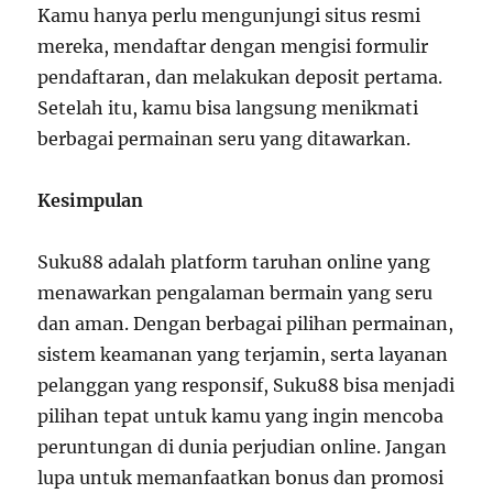
Kamu hanya perlu mengunjungi situs resmi
mereka, mendaftar dengan mengisi formulir
pendaftaran, dan melakukan deposit pertama.
Setelah itu, kamu bisa langsung menikmati
berbagai permainan seru yang ditawarkan.
Kesimpulan
Suku88 adalah platform taruhan online yang
menawarkan pengalaman bermain yang seru
dan aman. Dengan berbagai pilihan permainan,
sistem keamanan yang terjamin, serta layanan
pelanggan yang responsif, Suku88 bisa menjadi
pilihan tepat untuk kamu yang ingin mencoba
peruntungan di dunia perjudian online. Jangan
lupa untuk memanfaatkan bonus dan promosi