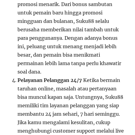
promosi menarik. Dari bonus sambutan
untuk pemain baru hingga promosi
mingguan dan bulanan, Suku88 selalu
berusaha memberikan nilai tambah untuk
para penggunanya. Dengan adanya bonus
ini, peluang untuk menang menjadi lebih
besar, dan pemain bisa menikmati
permainan lebih lama tanpa perlu khawatir
soal dana.
Pelayanan Pelanggan 24/7
Ketika bermain
taruhan online, masalah atau pertanyaan
bisa muncul kapan saja. Untungnya, Suku88
memiliki tim layanan pelanggan yang siap
membantu 24 jam sehari, 7 hari seminggu.
Jika kamu mengalami kesulitan, cukup
menghubungi customer support melalui live