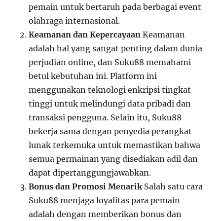
pemain untuk bertaruh pada berbagai event
olahraga internasional.
Keamanan dan Kepercayaan
Keamanan
adalah hal yang sangat penting dalam dunia
perjudian online, dan Suku88 memahami
betul kebutuhan ini. Platform ini
menggunakan teknologi enkripsi tingkat
tinggi untuk melindungi data pribadi dan
transaksi pengguna. Selain itu, Suku88
bekerja sama dengan penyedia perangkat
lunak terkemuka untuk memastikan bahwa
semua permainan yang disediakan adil dan
dapat dipertanggungjawabkan.
Bonus dan Promosi Menarik
Salah satu cara
Suku88 menjaga loyalitas para pemain
adalah dengan memberikan bonus dan