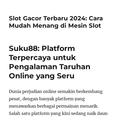
Slot Gacor Terbaru 2024: Cara
Mudah Menang di Mesin Slot
Suku88: Platform
Terpercaya untuk
Pengalaman Taruhan
Online yang Seru
Dunia perjudian online semakin berkembang
pesat, dengan banyak platform yang
menawarkan berbagai permainan menarik.
Salah satu platform yang kini sedang naik daun