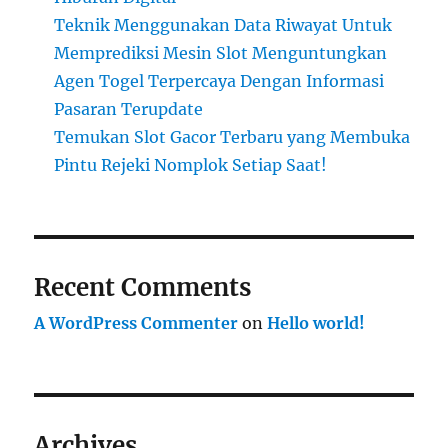
Teknik Menggunakan Data Riwayat Untuk
Memprediksi Mesin Slot Menguntungkan
Agen Togel Terpercaya Dengan Informasi
Pasaran Terupdate
Temukan Slot Gacor Terbaru yang Membuka
Pintu Rejeki Nomplok Setiap Saat!
Recent Comments
A WordPress Commenter
on
Hello world!
Archives