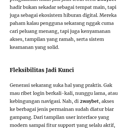
hadir bukan sekadar sebagai tempat main, tapi
juga sebagai ekosistem hiburan digital. Mereka
paham kalau pengguna sekarang nggak cuma
cari peluang menang, tapi juga kenyamanan
akses, tampilan yang ramah, serta sistem
keamanan yang solid.
Fleksibilitas Jadi Kunci
Generasi sekarang suka hal yang praktis. Gak
mau ribet login berkali-kali, nunggu lama, atau
kebingungan navigasi. Nah, di
2waybet
, akses
ke berbagai jenis permainan sudah diatur biar
gampang. Dari tampilan user interface yang
modern sampai fitur support yang selalu aktif,