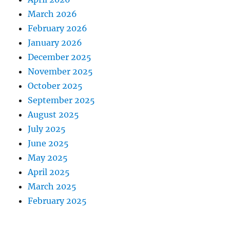
March 2026
February 2026
January 2026
December 2025
November 2025
October 2025
September 2025
August 2025
July 2025
June 2025
May 2025
April 2025
March 2025
February 2025