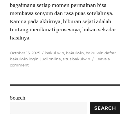
bagaimana setiap momen permainan bisa
membawa senyum dan rasa puas setelahnya.
Karena pada akhirnya, hiburan sejati adalah
tentang menikmati prosesnya, bukan sekadar
hasilnya.
Posted
Tags
October 15, 2025
bakul win
,
bakulwin
,
bakulwin daftar
,
on
bakulwin login
,
judi online
,
situs bakulwin
Leave a
on
comment
Di
Balik
Layar
Hiburan
Modern:
Search
Rahasia
Keseruan
SEARCH
yang
Tak
Pernah