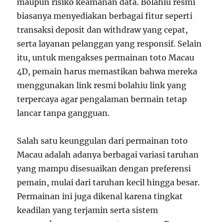
maupun risiko keamanan data. Bolahiu resmi
biasanya menyediakan berbagai fitur seperti
transaksi deposit dan withdraw yang cepat,
serta layanan pelanggan yang responsif. Selain
itu, untuk mengakses permainan toto Macau
4D, pemain harus memastikan bahwa mereka
menggunakan link resmi bolahiu link yang
terpercaya agar pengalaman bermain tetap
lancar tanpa gangguan.
Salah satu keunggulan dari permainan toto
Macau adalah adanya berbagai variasi taruhan
yang mampu disesuaikan dengan preferensi
pemain, mulai dari taruhan kecil hingga besar.
Permainan ini juga dikenal karena tingkat
keadilan yang terjamin serta sistem