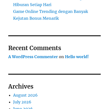
Hiburan Setiap Hari
Game Online Trending dengan Banyak
Kejutan Bonus Menarik
Recent Comments
A WordPress Commenter
on
Hello world!
Archives
August 2026
July 2026
June 2026