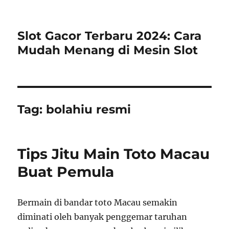
Slot Gacor Terbaru 2024: Cara
Mudah Menang di Mesin Slot
Tag:
bolahiu resmi
Tips Jitu Main Toto Macau
Buat Pemula
Bermain di bandar toto Macau semakin
diminati oleh banyak penggemar taruhan