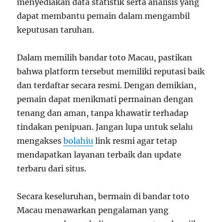
menyediakan data statistik serta analisis yang
dapat membantu pemain dalam mengambil
keputusan taruhan.
Dalam memilih bandar toto Macau, pastikan
bahwa platform tersebut memiliki reputasi baik
dan terdaftar secara resmi. Dengan demikian,
pemain dapat menikmati permainan dengan
tenang dan aman, tanpa khawatir terhadap
tindakan penipuan. Jangan lupa untuk selalu
mengakses
bolahiu
link resmi agar tetap
mendapatkan layanan terbaik dan update
terbaru dari situs.
Secara keseluruhan, bermain di bandar toto
Macau menawarkan pengalaman yang