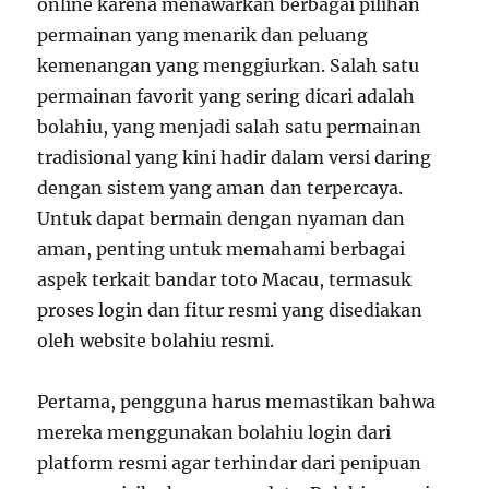
online karena menawarkan berbagai pilihan
permainan yang menarik dan peluang
kemenangan yang menggiurkan. Salah satu
permainan favorit yang sering dicari adalah
bolahiu, yang menjadi salah satu permainan
tradisional yang kini hadir dalam versi daring
dengan sistem yang aman dan terpercaya.
Untuk dapat bermain dengan nyaman dan
aman, penting untuk memahami berbagai
aspek terkait bandar toto Macau, termasuk
proses login dan fitur resmi yang disediakan
oleh website bolahiu resmi.
Pertama, pengguna harus memastikan bahwa
mereka menggunakan bolahiu login dari
platform resmi agar terhindar dari penipuan