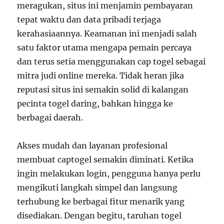
meragukan, situs ini menjamin pembayaran
tepat waktu dan data pribadi terjaga
kerahasiaannya. Keamanan ini menjadi salah
satu faktor utama mengapa pemain percaya
dan terus setia menggunakan cap togel sebagai
mitra judi online mereka. Tidak heran jika
reputasi situs ini semakin solid di kalangan
pecinta togel daring, bahkan hingga ke
berbagai daerah.
Akses mudah dan layanan profesional
membuat captogel semakin diminati. Ketika
ingin melakukan login, pengguna hanya perlu
mengikuti langkah simpel dan langsung
terhubung ke berbagai fitur menarik yang
disediakan. Dengan begitu, taruhan togel