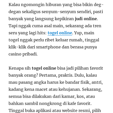
Kalau ngomongin hiburan yang bisa bikin deg-
degan sekaligus senyum-senyum sendiri, pasti
banyak yang langsung kepikiran
judi online
.
Tapi nggak cuma asal main, sekarang ada tren
seru yang lagi hits:
togel online
. Yup, main
togel nggak perlu ribet keluar rumah, tinggal
klik-klik dari smartphone dan berasa punya
casino pribadi.
Kenapa sih
togel online
bisa jadi pilihan favorit
banyak orang? Pertama, praktis. Dulu, kalau
mau pasang angka harus ke bandar fisik, antri,
kadang kena macet atau kehujanan. Sekarang,
semua bisa dilakukan dari kamar, kos, atau
bahkan sambil nongkrong di kafe favorit.
Tinggal buka aplikasi atau website resmi, pilih