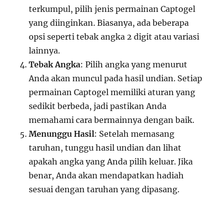
terkumpul, pilih jenis permainan Captogel
yang diinginkan. Biasanya, ada beberapa
opsi seperti tebak angka 2 digit atau variasi
lainnya.
Tebak Angka
: Pilih angka yang menurut
Anda akan muncul pada hasil undian. Setiap
permainan Captogel memiliki aturan yang
sedikit berbeda, jadi pastikan Anda
memahami cara bermainnya dengan baik.
Menunggu Hasil
: Setelah memasang
taruhan, tunggu hasil undian dan lihat
apakah angka yang Anda pilih keluar. Jika
benar, Anda akan mendapatkan hadiah
sesuai dengan taruhan yang dipasang.