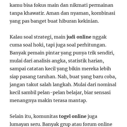
kamu bisa fokus main dan nikmati permainan
tanpa khawatir. Aman dan nyaman, kombinasi
yang pas banget buat hiburan kekinian.
Kalau soal strategi, main
judi online
nggak
cuma soal hoki, tapi juga soal perhitungan.
Banyak pemain pintar yang punya trik sendiri,
mulai dari analisis angka, statistik harian,
sampai catatan kecil yang bikin mereka lebih
siap pasang taruhan. Nah, buat yang baru coba,
jangan takut salah langkah. Mulai dari nominal
kecil sambil pelan-pelan belajar, biar sensasi
menangnya makin terasa mantap.
Selain itu, komunitas
togel online
juga
lumayan seru. Banyak grup atau forum online