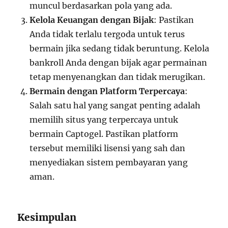
muncul berdasarkan pola yang ada.
Kelola Keuangan dengan Bijak
: Pastikan
Anda tidak terlalu tergoda untuk terus
bermain jika sedang tidak beruntung. Kelola
bankroll Anda dengan bijak agar permainan
tetap menyenangkan dan tidak merugikan.
Bermain dengan Platform Terpercaya
:
Salah satu hal yang sangat penting adalah
memilih situs yang terpercaya untuk
bermain Captogel. Pastikan platform
tersebut memiliki lisensi yang sah dan
menyediakan sistem pembayaran yang
aman.
Kesimpulan