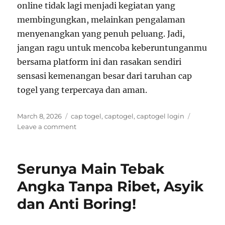
online tidak lagi menjadi kegiatan yang
membingungkan, melainkan pengalaman
menyenangkan yang penuh peluang. Jadi,
jangan ragu untuk mencoba keberuntunganmu
bersama platform ini dan rasakan sendiri
sensasi kemenangan besar dari taruhan cap
togel yang terpercaya dan aman.
Posted
Tags
March 8, 2026
cap togel
,
captogel
,
captogel login
on
on
Leave a comment
Gunakan
Metode
Prediksi
Serunya Main Tebak
Togel
Online
Angka Tanpa Ribet, Asyik
yang
dan Anti Boring!
Lebih
Stabil