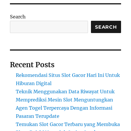
Captogel:
Panduan
Lengkap
Search
dan
Tips
SEARCH
Bermain
Recent Posts
Rekomendasi Situs Slot Gacor Hari Ini Untuk
Hiburan Digital
Teknik Menggunakan Data Riwayat Untuk
Memprediksi Mesin Slot Menguntungkan
Agen Togel Terpercaya Dengan Informasi
Pasaran Terupdate
Temukan Slot Gacor Terbaru yang Membuka