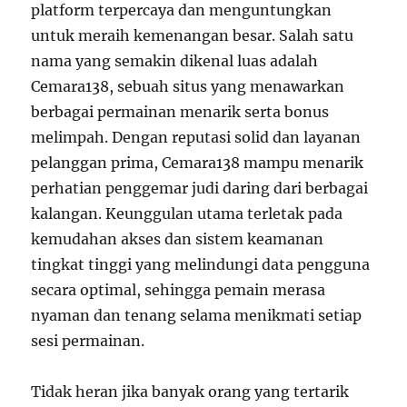
platform terpercaya dan menguntungkan
untuk meraih kemenangan besar. Salah satu
nama yang semakin dikenal luas adalah
Cemara138, sebuah situs yang menawarkan
berbagai permainan menarik serta bonus
melimpah. Dengan reputasi solid dan layanan
pelanggan prima, Cemara138 mampu menarik
perhatian penggemar judi daring dari berbagai
kalangan. Keunggulan utama terletak pada
kemudahan akses dan sistem keamanan
tingkat tinggi yang melindungi data pengguna
secara optimal, sehingga pemain merasa
nyaman dan tenang selama menikmati setiap
sesi permainan.
Tidak heran jika banyak orang yang tertarik