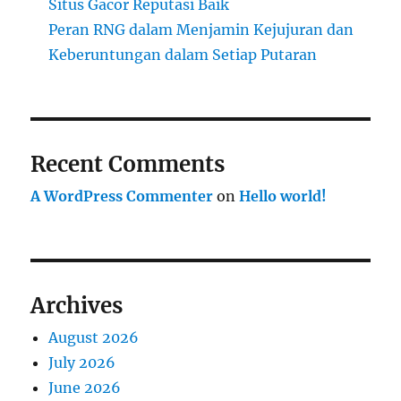
Situs Gacor Reputasi Baik
Peran RNG dalam Menjamin Kejujuran dan
Keberuntungan dalam Setiap Putaran
Recent Comments
A WordPress Commenter
on
Hello world!
Archives
August 2026
July 2026
June 2026