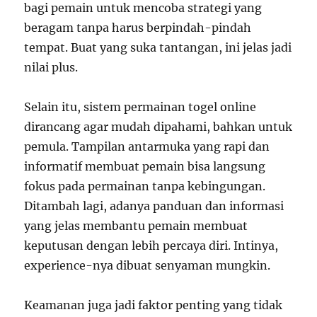
bagi pemain untuk mencoba strategi yang
beragam tanpa harus berpindah-pindah
tempat. Buat yang suka tantangan, ini jelas jadi
nilai plus.
Selain itu, sistem permainan togel online
dirancang agar mudah dipahami, bahkan untuk
pemula. Tampilan antarmuka yang rapi dan
informatif membuat pemain bisa langsung
fokus pada permainan tanpa kebingungan.
Ditambah lagi, adanya panduan dan informasi
yang jelas membantu pemain membuat
keputusan dengan lebih percaya diri. Intinya,
experience-nya dibuat senyaman mungkin.
Keamanan juga jadi faktor penting yang tidak