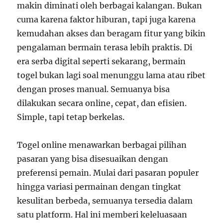
makin diminati oleh berbagai kalangan. Bukan
cuma karena faktor hiburan, tapi juga karena
kemudahan akses dan beragam fitur yang bikin
pengalaman bermain terasa lebih praktis. Di
era serba digital seperti sekarang, bermain
togel bukan lagi soal menunggu lama atau ribet
dengan proses manual. Semuanya bisa
dilakukan secara online, cepat, dan efisien.
Simple, tapi tetap berkelas.
Togel online menawarkan berbagai pilihan
pasaran yang bisa disesuaikan dengan
preferensi pemain. Mulai dari pasaran populer
hingga variasi permainan dengan tingkat
kesulitan berbeda, semuanya tersedia dalam
satu platform. Hal ini memberi keleluasaan