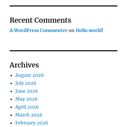
Recent Comments
A WordPress Commenter
on
Hello world!
Archives
August 2026
July 2026
June 2026
May 2026
April 2026
March 2026
February 2026