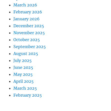
March 2026
February 2026
January 2026
December 2025
November 2025
October 2025
September 2025
August 2025
July 2025
June 2025
May 2025
April 2025
March 2025
February 2025