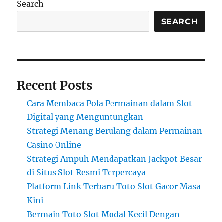
Search
di
Dunia
SEARCH
Togel
Recent Posts
Cara Membaca Pola Permainan dalam Slot
Digital yang Menguntungkan
Strategi Menang Berulang dalam Permainan
Casino Online
Strategi Ampuh Mendapatkan Jackpot Besar
di Situs Slot Resmi Terpercaya
Platform Link Terbaru Toto Slot Gacor Masa
Kini
Bermain Toto Slot Modal Kecil Dengan