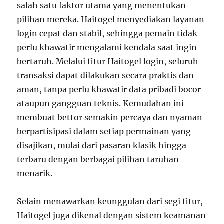
salah satu faktor utama yang menentukan
pilihan mereka. Haitogel menyediakan layanan
login cepat dan stabil, sehingga pemain tidak
perlu khawatir mengalami kendala saat ingin
bertaruh. Melalui fitur Haitogel login, seluruh
transaksi dapat dilakukan secara praktis dan
aman, tanpa perlu khawatir data pribadi bocor
ataupun gangguan teknis. Kemudahan ini
membuat bettor semakin percaya dan nyaman
berpartisipasi dalam setiap permainan yang
disajikan, mulai dari pasaran klasik hingga
terbaru dengan berbagai pilihan taruhan
menarik.
Selain menawarkan keunggulan dari segi fitur,
Haitogel juga dikenal dengan sistem keamanan