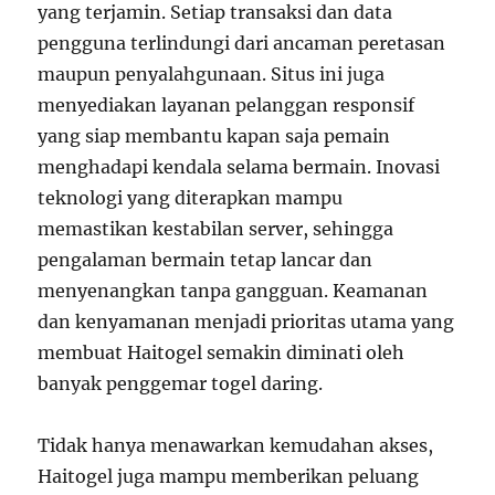
yang terjamin. Setiap transaksi dan data
pengguna terlindungi dari ancaman peretasan
maupun penyalahgunaan. Situs ini juga
menyediakan layanan pelanggan responsif
yang siap membantu kapan saja pemain
menghadapi kendala selama bermain. Inovasi
teknologi yang diterapkan mampu
memastikan kestabilan server, sehingga
pengalaman bermain tetap lancar dan
menyenangkan tanpa gangguan. Keamanan
dan kenyamanan menjadi prioritas utama yang
membuat Haitogel semakin diminati oleh
banyak penggemar togel daring.
Tidak hanya menawarkan kemudahan akses,
Haitogel juga mampu memberikan peluang