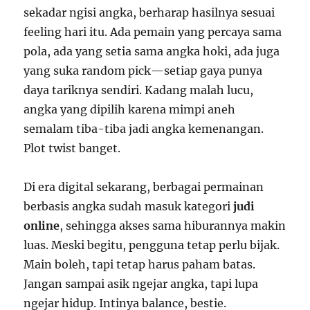
sekadar ngisi angka, berharap hasilnya sesuai
feeling hari itu. Ada pemain yang percaya sama
pola, ada yang setia sama angka hoki, ada juga
yang suka random pick—setiap gaya punya
daya tariknya sendiri. Kadang malah lucu,
angka yang dipilih karena mimpi aneh
semalam tiba-tiba jadi angka kemenangan.
Plot twist banget.
Di era digital sekarang, berbagai permainan
berbasis angka sudah masuk kategori
judi
online
, sehingga akses sama hiburannya makin
luas. Meski begitu, pengguna tetap perlu bijak.
Main boleh, tapi tetap harus paham batas.
Jangan sampai asik ngejar angka, tapi lupa
ngejar hidup. Intinya balance, bestie.