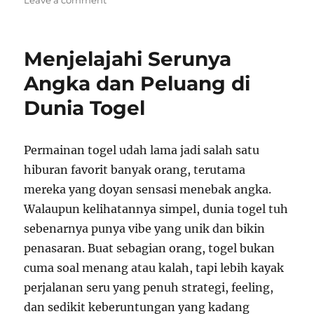
Leave a comment
Main
Lebih
Percaya
Menjelajahi Serunya
Diri
di
Angka dan Peluang di
Bandar
Dunia Togel
Toto
Resmi
dengan
Sistem
Permainan togel udah lama jadi salah satu
Fair
hiburan favorit banyak orang, terutama
Play
mereka yang doyan sensasi menebak angka.
Walaupun kelihatannya simpel, dunia togel tuh
sebenarnya punya vibe yang unik dan bikin
penasaran. Buat sebagian orang, togel bukan
cuma soal menang atau kalah, tapi lebih kayak
perjalanan seru yang penuh strategi, feeling,
dan sedikit keberuntungan yang kadang