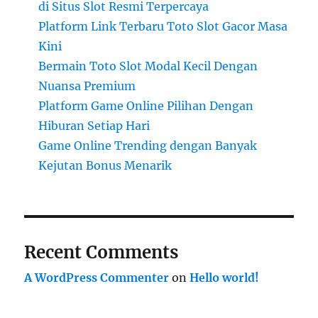
di Situs Slot Resmi Terpercaya
Platform Link Terbaru Toto Slot Gacor Masa
Kini
Bermain Toto Slot Modal Kecil Dengan
Nuansa Premium
Platform Game Online Pilihan Dengan
Hiburan Setiap Hari
Game Online Trending dengan Banyak
Kejutan Bonus Menarik
Recent Comments
A WordPress Commenter
on
Hello world!