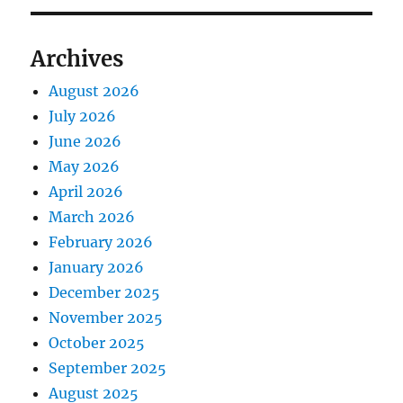
Archives
August 2026
July 2026
June 2026
May 2026
April 2026
March 2026
February 2026
January 2026
December 2025
November 2025
October 2025
September 2025
August 2025