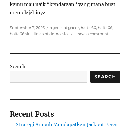
kamu mau naik “kendaraan” yang mana buat
menjelajahinya.
Posted
Tags
September 7, 2025
agen slot gacor
,
halte 66
,
halte66
,
on
on
halte66 slot
,
link slot demo
,
slot
Leave a comment
Serunya
Dunia
Hiburan
Digital
yang
Search
Bikin
Lupa
SEARCH
Waktu
Recent Posts
Strategi Ampuh Mendapatkan Jackpot Besar