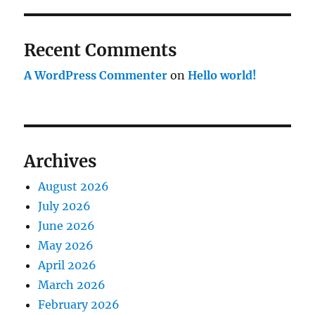
Recent Comments
A WordPress Commenter
on
Hello world!
Archives
August 2026
July 2026
June 2026
May 2026
April 2026
March 2026
February 2026