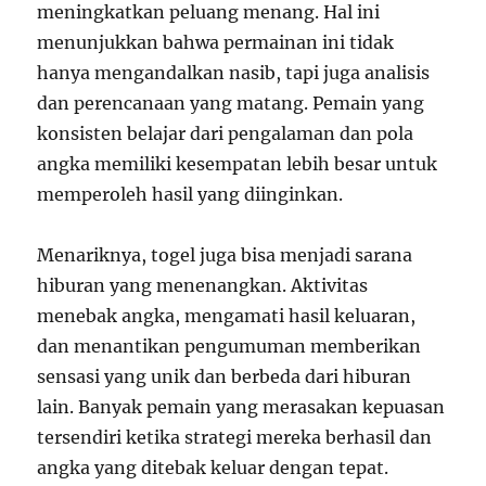
meningkatkan peluang menang. Hal ini
menunjukkan bahwa permainan ini tidak
hanya mengandalkan nasib, tapi juga analisis
dan perencanaan yang matang. Pemain yang
konsisten belajar dari pengalaman dan pola
angka memiliki kesempatan lebih besar untuk
memperoleh hasil yang diinginkan.
Menariknya, togel juga bisa menjadi sarana
hiburan yang menenangkan. Aktivitas
menebak angka, mengamati hasil keluaran,
dan menantikan pengumuman memberikan
sensasi yang unik dan berbeda dari hiburan
lain. Banyak pemain yang merasakan kepuasan
tersendiri ketika strategi mereka berhasil dan
angka yang ditebak keluar dengan tepat.