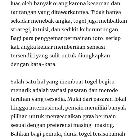
luas oleh banyak orang karena keseruan dan
tantangan yang ditawarkannya. Tidak hanya
sekadar menebak angka, togel juga melibatkan
strategi, intuisi, dan sedikit keberuntungan.
Bagi para penggemar permainan toto, setiap
kali angka keluar memberikan sensasi
tersendiri yang sulit untuk diungkapkan
dengan kata-kata.
Salah satu hal yang membuat togel begitu
menarik adalah variasi pasaran dan metode
taruhan yang tersedia. Mulai dari pasaran lokal
hingga internasional, pemain memiliki banyak
pilihan untuk menyesuaikan gaya bermain
sesuai dengan preferensi masing-masing.
Bahkan bagi pemula, dunia togel terasa ramah