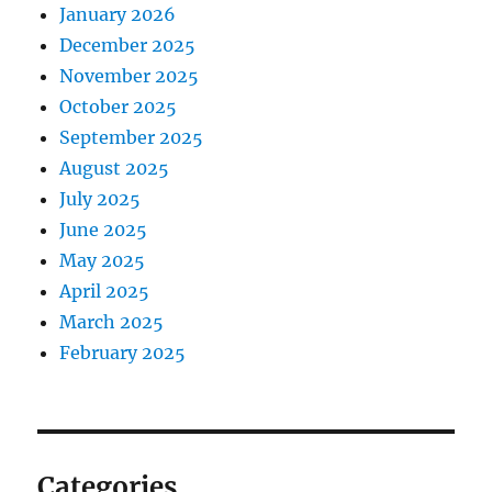
January 2026
December 2025
November 2025
October 2025
September 2025
August 2025
July 2025
June 2025
May 2025
April 2025
March 2025
February 2025
Categories