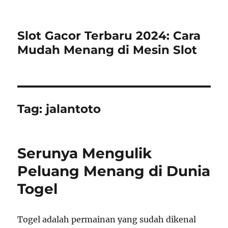
Slot Gacor Terbaru 2024: Cara
Mudah Menang di Mesin Slot
Tag:
jalantoto
Serunya Mengulik
Peluang Menang di Dunia
Togel
Togel adalah permainan yang sudah dikenal