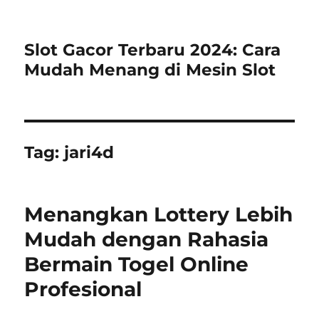
Slot Gacor Terbaru 2024: Cara
Mudah Menang di Mesin Slot
Tag:
jari4d
Menangkan Lottery Lebih
Mudah dengan Rahasia
Bermain Togel Online
Profesional