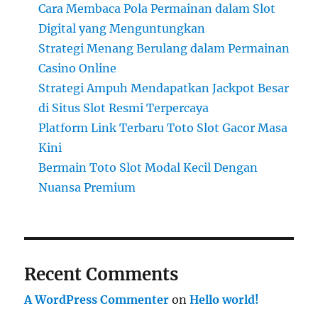
Cara Membaca Pola Permainan dalam Slot
Digital yang Menguntungkan
Strategi Menang Berulang dalam Permainan
Casino Online
Strategi Ampuh Mendapatkan Jackpot Besar
di Situs Slot Resmi Terpercaya
Platform Link Terbaru Toto Slot Gacor Masa
Kini
Bermain Toto Slot Modal Kecil Dengan
Nuansa Premium
Recent Comments
A WordPress Commenter
on
Hello world!