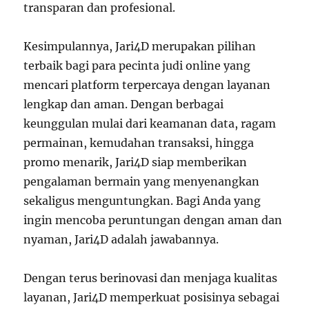
transparan dan profesional.
Kesimpulannya, Jari4D merupakan pilihan
terbaik bagi para pecinta judi online yang
mencari platform terpercaya dengan layanan
lengkap dan aman. Dengan berbagai
keunggulan mulai dari keamanan data, ragam
permainan, kemudahan transaksi, hingga
promo menarik, Jari4D siap memberikan
pengalaman bermain yang menyenangkan
sekaligus menguntungkan. Bagi Anda yang
ingin mencoba peruntungan dengan aman dan
nyaman, Jari4D adalah jawabannya.
Dengan terus berinovasi dan menjaga kualitas
layanan, Jari4D memperkuat posisinya sebagai