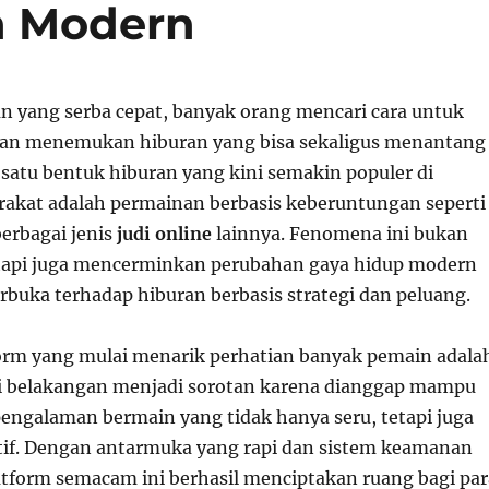
n Modern
n yang serba cepat, banyak orang mencari cara untuk
dan menemukan hiburan yang bisa sekaligus menantang
 satu bentuk hiburan yang kini semakin populer di
akat adalah permainan berbasis keberuntungan seperti
berbagai jenis
judi online
lainnya. Fenomena ini bukan
etapi juga mencerminkan perubahan gaya hidup modern
rbuka terhadap hiburan berbasis strategi dan peluang.
form yang mulai menarik perhatian banyak pemain adala
ni belakangan menjadi sorotan karena dianggap mampu
ngalaman bermain yang tidak hanya seru, tetapi juga
if. Dengan antarmuka yang rapi dan sistem keamanan
latform semacam ini berhasil menciptakan ruang bagi par