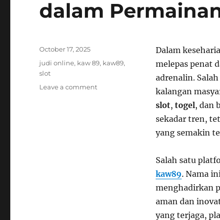
dalam Permaina
Posted
October 17, 2025
Dalam keseharia
on
Tags
judi online
,
kaw 89
,
kaw89
,
melepas penat 
slot
adrenalin. Salah
on
Leave a comment
kalangan masyar
Menemukan
slot
,
togel
, dan 
Irama
Keberuntungan
sekadar tren, t
dalam
yang semakin te
Permainan
Modern
Salah satu plat
kaw89
. Nama i
menghadirkan pe
aman dan inovat
yang terjaga, p