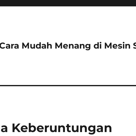
: Cara Mudah Menang di Mesin S
a Keberuntungan