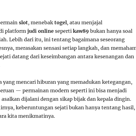
 bermain
slot
, menebak
togel
, atau menjajal
di platform
judi online
seperti
kaw89
bukan hanya soal
ah. Lebih dari itu, ini tentang bagaimana seseorang
esnya, merasakan sensasi setiap langkah, dan memaham
ejati datang dari keseimbangan antara kesenangan dan
.
ka yang mencari hiburan yang memadukan ketegangan,
eseruan — permainan modern seperti ini bisa menjadi
 asalkan dijalani dengan sikap bijak dan kepala dingin.
irnya, keberuntungan sejati bukan hanya tentang hasil,
cara kita menikmatinya.