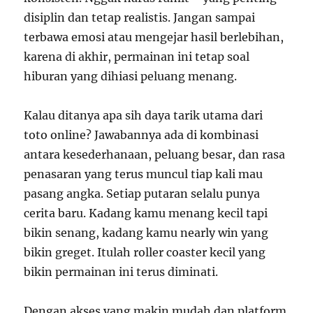
disiplin dan tetap realistis. Jangan sampai
terbawa emosi atau mengejar hasil berlebihan,
karena di akhir, permainan ini tetap soal
hiburan yang dihiasi peluang menang.
Kalau ditanya apa sih daya tarik utama dari
toto online? Jawabannya ada di kombinasi
antara kesederhanaan, peluang besar, dan rasa
penasaran yang terus muncul tiap kali mau
pasang angka. Setiap putaran selalu punya
cerita baru. Kadang kamu menang kecil tapi
bikin senang, kadang kamu nearly win yang
bikin greget. Itulah roller coaster kecil yang
bikin permainan ini terus diminati.
Dengan akses yang makin mudah dan platform