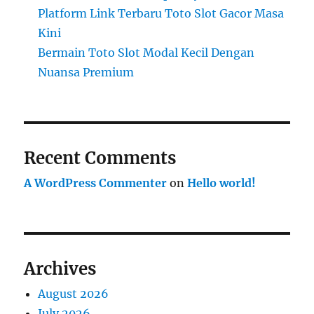
Platform Link Terbaru Toto Slot Gacor Masa
Kini
Bermain Toto Slot Modal Kecil Dengan
Nuansa Premium
Recent Comments
A WordPress Commenter
on
Hello world!
Archives
August 2026
July 2026