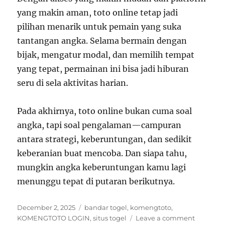
yang makin aman, toto online tetap jadi
pilihan menarik untuk pemain yang suka
tantangan angka. Selama bermain dengan
bijak, mengatur modal, dan memilih tempat
yang tepat, permainan ini bisa jadi hiburan
seru di sela aktivitas harian.
Pada akhirnya, toto online bukan cuma soal
angka, tapi soal pengalaman—campuran
antara strategi, keberuntungan, dan sedikit
keberanian buat mencoba. Dan siapa tahu,
mungkin angka keberuntungan kamu lagi
menunggu tepat di putaran berikutnya.
Posted
Tags
December 2, 2025
bandar togel
,
komengtoto
,
on
on
KOMENGTOTO LOGIN
,
situs togel
Leave a comment