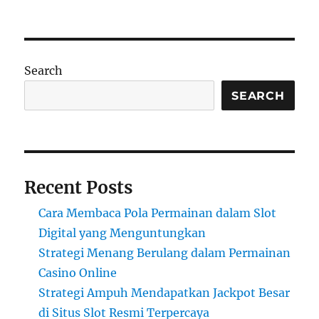
Rahasia
Seru
di
Balik
Dunia
Search
Toto
Online
SEARCH
yang
Bikin
Penasar
Recent Posts
Cara Membaca Pola Permainan dalam Slot
Digital yang Menguntungkan
Strategi Menang Berulang dalam Permainan
Casino Online
Strategi Ampuh Mendapatkan Jackpot Besar
di Situs Slot Resmi Terpercaya