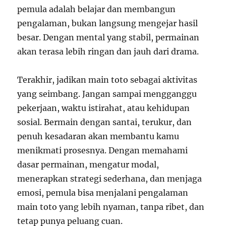
pemula adalah belajar dan membangun
pengalaman, bukan langsung mengejar hasil
besar. Dengan mental yang stabil, permainan
akan terasa lebih ringan dan jauh dari drama.
Terakhir, jadikan main toto sebagai aktivitas
yang seimbang. Jangan sampai mengganggu
pekerjaan, waktu istirahat, atau kehidupan
sosial. Bermain dengan santai, terukur, dan
penuh kesadaran akan membantu kamu
menikmati prosesnya. Dengan memahami
dasar permainan, mengatur modal,
menerapkan strategi sederhana, dan menjaga
emosi, pemula bisa menjalani pengalaman
main toto yang lebih nyaman, tanpa ribet, dan
tetap punya peluang cuan.